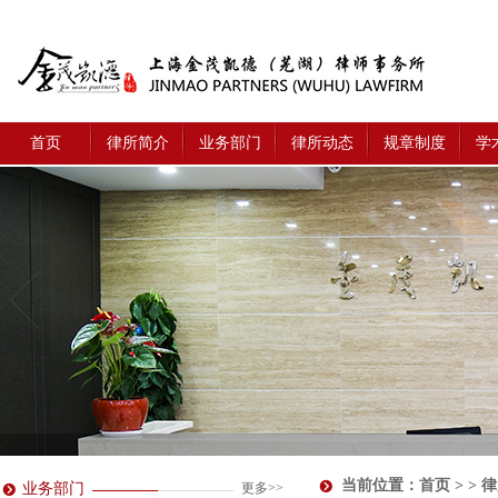
首页
律所简介
业务部门
律所动态
规章制度
学
当前位置：
首页
> > 
业务部门
更多>>