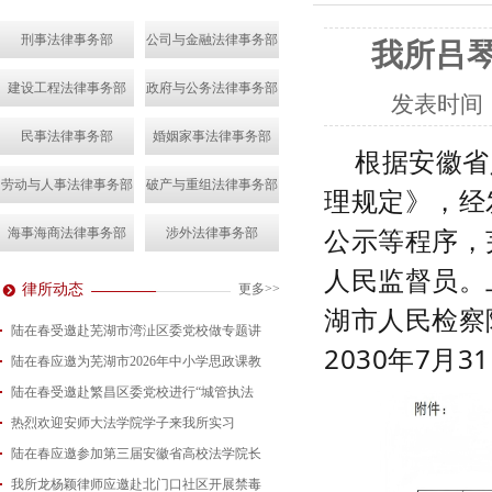
刑事法律事务部
公司与金融法律事务部
我所吕
建设工程法律事务部
政府与公务法律事务部
发表时间
民事法律事务部
婚姻家事法律事务部
根据安徽省
劳动与人事法律事务部
破产与重组法律事务部
理规定》，经
公示等程序，
海事海商法律事务部
涉外法律事务部
人民监督员。
律所动态
更多>>
湖市人民检察
陆在春受邀赴芜湖市湾沚区委党校做专题讲
2030年7月3
陆在春应邀为芜湖市2026年中小学思政课教
2026-08-04
陆在春受邀赴繁昌区委党校进行“城管执法
2026-07-24
热烈欢迎安师大法学院学子来我所实习
2026-07-15
陆在春应邀参加第三届安徽省高校法学院长
2026-07-01
我所龙杨颖律师应邀赴北门口社区开展禁毒
2026-06-29