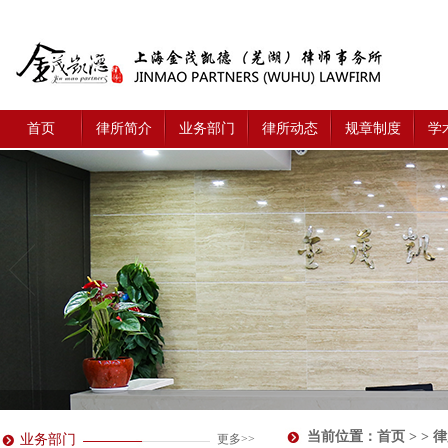
首页
律所简介
业务部门
律所动态
规章制度
学
当前位置：
首页
> > 
业务部门
更多>>