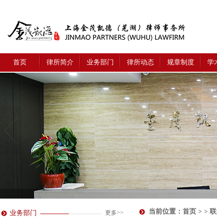
首页
律所简介
业务部门
律所动态
规章制度
学
当前位置：
首页
> > 
业务部门
更多>>