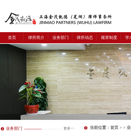
首页
律所简介
业务部门
律所动态
规章制度
学
当前位置：
首页
> > 
业务部门
更多>>