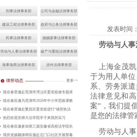
刑事法律事务部
公司与金融法律事务部
建设工程法律事务部
政府与公务法律事务部
发表时间
民事法律事务部
婚姻家事法律事务部
劳动与人事
劳动与人事法律事务部
破产与重组法律事务部
上海金茂凯
海事海商法律事务部
涉外法律事务部
于为用人单位
律所动态
更多>>
系、劳务派遣
陆在春受邀赴芜湖市湾沚区委党校做专题讲
法律意见和高
陆在春应邀为芜湖市2026年中小学思政课教
2026-08-04
案”，我们提
陆在春受邀赴繁昌区委党校进行“城管执法
2026-07-24
是您的法律管
热烈欢迎安师大法学院学子来我所实习
2026-07-15
陆在春应邀参加第三届安徽省高校法学院长
2026-07-01
劳动与人事
我所龙杨颖律师应邀赴北门口社区开展禁毒
2026-06-29