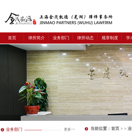
首页
律所简介
业务部门
律所动态
规章制度
学
当前位置：
首页
> > 
业务部门
更多>>