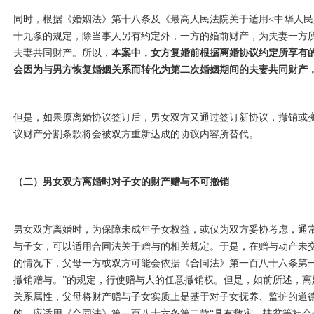
同时，根据《婚姻法》第十八条及《最高人民法院关于适用
<中华人
十九条的规定，除当事人另有约定外，一方的婚前财产，为夫妻一方
夫妻共同财产。所以，
本案中，女方复婚前根据离婚协议约定所享有
会因为与男方恢复婚姻关系而转化为第二次婚姻期间的夫妻共同财产
但是，如果原离婚协议签订后，男女双方又通过签订新协议，撤销或
议财产分割条款将会被双方重新达成的协议内容所替代。
（二）男女双方离婚时对子女的财产赠与不可撤销
男女双方离婚时，为保障未成年子女权益，或仅为双方妥协考虑，通
与子女，可以适用合同法关于赠与的相关规定。于是，在赠与动产未
的情况下，父母一方或双方可能会依据《合同法》第一百八十六条第
撤销赠与。”的规定，行使赠与人的任意撤销权。但是，如前所述，
关系属性，父母将财产赠与子女实质上是基于对子女抚养、监护的道
的，应适用《合同法》第一百八十六条第二款“具有救灾、扶贫等社