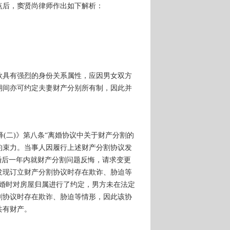
点后，窦贤尚律师作出如下解析：
款具有强烈的身份关系属性，应因男女双方
期间亦可约定夫妻财产分别所有制，因此并
释(二)》第八条“离婚协议中关于财产分割的
约束力。当事人因履行上述财产分割协议发
婚后一年内就财产分割问题反悔，请求变更
发现订立财产分割协议时存在欺诈、胁迫等
离婚时对房屋归属进行了约定，男方未在法定
割协议时存在欺诈、胁迫等情形，因此该协
共有财产。