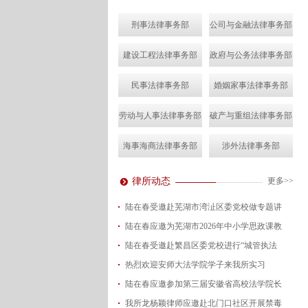
刑事法律事务部
公司与金融法律事务部
建设工程法律事务部
政府与公务法律事务部
民事法律事务部
婚姻家事法律事务部
劳动与人事法律事务部
破产与重组法律事务部
海事海商法律事务部
涉外法律事务部
律所动态
更多>>
陆在春受邀赴芜湖市湾沚区委党校做专题讲
陆在春应邀为芜湖市2026年中小学思政课教
2026-08-04
陆在春受邀赴繁昌区委党校进行“城管执法
2026-07-24
热烈欢迎安师大法学院学子来我所实习
2026-07-15
陆在春应邀参加第三届安徽省高校法学院长
2026-07-01
我所龙杨颖律师应邀赴北门口社区开展禁毒
2026-06-29