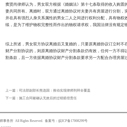
窦贤尚律师认为，男女双方根据《婚姻法》第十七条取得的收入购置
妻共同所有。离婚时，双方通过离婚协议对夫妻共有房屋进行分割，
并在具有强烈人身关系属性的男女二人之间进行权利分配，具有物权
续，是为了维护物权完整性而作出的物权请求权，我国法律没有规定
综上所述，男女双方协议离婚后又复婚的，只要原离婚协议订立时不
财产分割协议的，则原离婚协议财产分割条款仍有效，任何一方不得
割条款，且一方依据离婚协议财产分割条款要求另一方配合办理房屋
上一篇：
司法部副部长熊选国：推动实现律师刑辩全覆盖
下一篇：
施工合同被确认无效后的过错赔偿责任
All Rights Reserved. 备案号：
皖ICP备17008299号