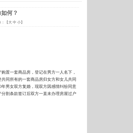
力如何？
体：【
大
中
小
】
同财产购置一套商品房，登记在男方一人名下，
夫妻共同所有的一套商品房归女方和女儿共同
10年男女双方复婚，现双方因感情纠纷同意
产分割条款签订后双方一直未办理房屋过户