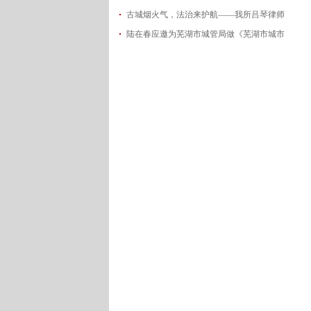
古城烟火气，法治来护航——我所吕琴律师
2026-06-18
陆在春应邀为芜湖市城管局做《芜湖市城市
2026-05-21
2026-05-14