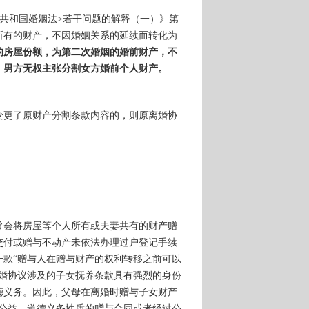
民共和国婚姻法>若干问题的解释（一）》第
所有的财产，不因婚姻关系的延续而转化为
的房屋份额，为第二次婚姻的婚前财产，不
，男方无权主张分割女方婚前个人财产。
变更了原财产分割条款内容的，则原离婚协
常会将房屋等个人所有或夫妻共有的财产赠
交付或赠与不动产未依法办理过户登记手续
一款
“赠与人在赠与财产的权利转移之前可以
离婚协议涉及的子女抚养条款具有强烈的身份
德义务。因此，父母在离婚时赠与子女财产
会公益、道德义务性质的赠与合同或者经过公