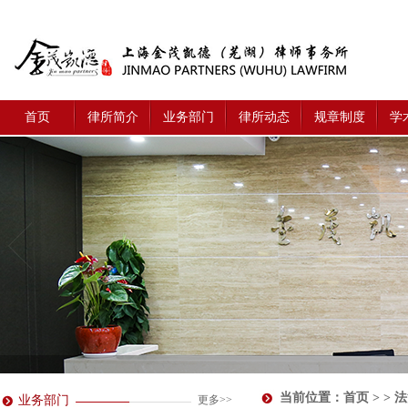
首页
律所简介
业务部门
律所动态
规章制度
学
当前位置：
首页
> > 
业务部门
更多>>