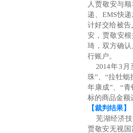
人贾敬安与顺
递、EMS快
计好交给被告
安，贾敬安根
琦，双方确认
行账户。
2014年
珠”、“拉牡蛎拉
年康成”、“青
标的商品金额达到
【裁判结果】
芜湖经济技
贾敬安无视国