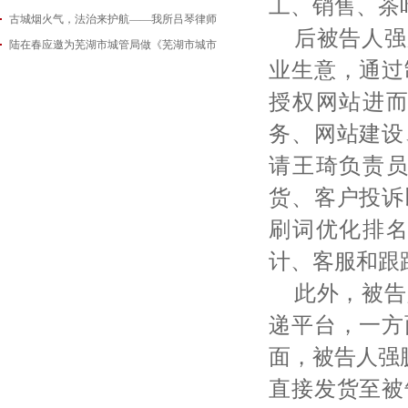
工、销售、茶
古城烟火气，法治来护航——我所吕琴律师
2026-06-18
后被告人强
陆在春应邀为芜湖市城管局做《芜湖市城市
2026-05-21
业生意，通过
2026-05-14
授权网站进
务、网站建设
请王琦负责
货、客户投诉
刷词优化排
计、客服和跟
此外，被告
递平台，一方
面，被告人强
直接发货至被