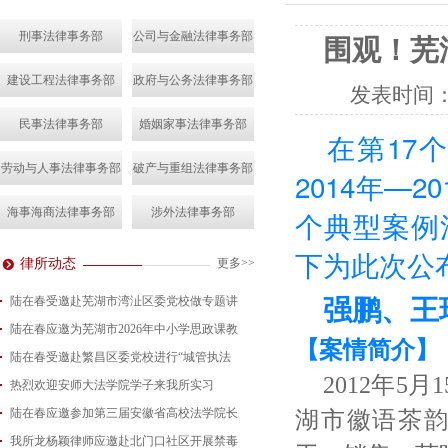
刑事法律事务部
公司与金融法律事务部
围观！芜
建设工程法律事务部
政府与公务法律事务部
发表时间
民事法律事务部
婚姻家事法律事务部
在第
17
劳动与人事法律事务部
破产与重组法律事务部
2014年—
海事海商法律事务部
涉外法律事务部
个典型案例
下为此次公
律所动态
更多>>
陆在春受邀赴芜湖市湾沚区委党校做专题讲
强鹏、王
陆在春应邀为芜湖市2026年中小学思政课教
2026-08-04
【案情简介】
陆在春受邀赴繁昌区委党校进行“城管执法
2026-07-24
2012年
热烈欢迎安师大法学院学子来我所实习
2026-07-15
陆在春应邀参加第三届安徽省高校法学院长
2026-07-01
湖市徽语茶
我所龙杨颖律师应邀赴北门口社区开展禁毒
2026-06-29