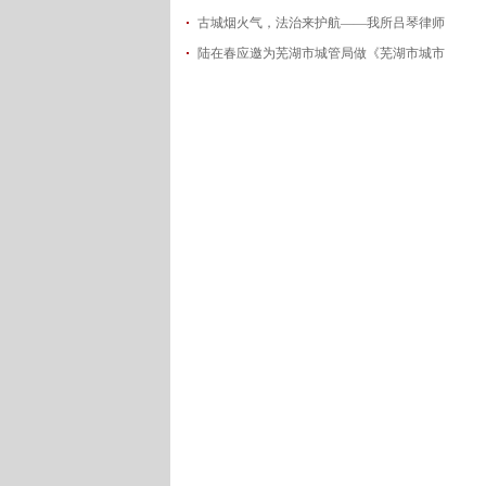
古城烟火气，法治来护航——我所吕琴律师
2026-06-18
陆在春应邀为芜湖市城管局做《芜湖市城市
2026-05-21
2026-05-14