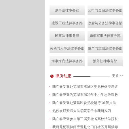
刑事法律事务部
公司与金融法律事务部
建设工程法律事务部
政府与公务法律事务部
民事法律事务部
婚姻家事法律事务部
劳动与人事法律事务部
破产与重组法律事务部
海事海商法律事务部
涉外法律事务部
律所动态
更多>>
陆在春受邀赴芜湖市湾沚区委党校做专题讲
陆在春应邀为芜湖市2026年中小学思政课教
2026-08-04
陆在春受邀赴繁昌区委党校进行“城管执法
2026-07-24
热烈欢迎安师大法学院学子来我所实习
2026-07-15
陆在春应邀参加第三届安徽省高校法学院长
2026-07-01
我所龙杨颖律师应邀赴北门口社区开展禁毒
2026-06-29