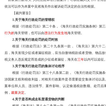
依法可以作为本案中吴淞海关作出被诉处罚决定的合法性根据。
【裁判要旨】
1.关于海关行政处罚的管辖权
根据《行政处罚法》第二十条，《海关行政处罚实施条例》第三
行为的
海关管辖，也可以由
违法行为发生地
海关管辖。
2.关于海关行政处罚的处罚时效
根据《行政处罚法》第二十九条第一款，《海关法》第六十二
后，海关发现少征或者漏征税款，应当自缴纳税款或者货物、物品放
税义务人违反规定而造成的少征或者漏征，海关在
三年
以内可以追征
3.关于海关行政处罚的集体讨论程序
根据《行政处罚法》第三十八条第二款，《海关行政处罚实施条
涉国家主权和税收利益，对相关行政案件是否需要提交集体讨论以及
案单位和人员、违法情节、案件影响、认定偷逃税款数额、处罚后
例，
裁量决定
。
4.关于是否构成走私普通货物的判断
根据《海关法》第八十二条第一款，《海关行政处罚实施条例