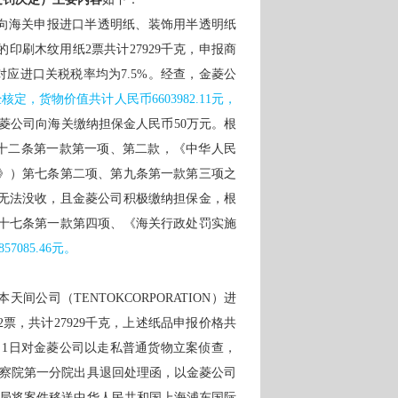
易方式向海关申报进口半透明纸、装饰用半透明纸
浸渍的印刷木纹用纸2票共计27929千克，申报商
美元，对应进口关税税率均为7.5%。经查，金菱公
经核定，货物价值共计人民币
6603982.11元，
菱公司向海关缴纳担保金人民币
50万元。根
八十二条第一款第一项、第二款，《中华人民
》）第七条第二项、第九条第一款第三项之
无法没收，且金菱公司积极缴纳担保金，根
十七条第一款第四项、《海关行政处罚实施
857085.46元。
天间公司（TENTOKCORPORATION）进
2票，共计27929千克，上述纸品申报价格共
9年4月1日对金菱公司以走私普通货物立案侦查，
人民检察院第一分院出具退回处理函，以金菱公司
缉私局将案件移送中华人民共和国上海浦东国际