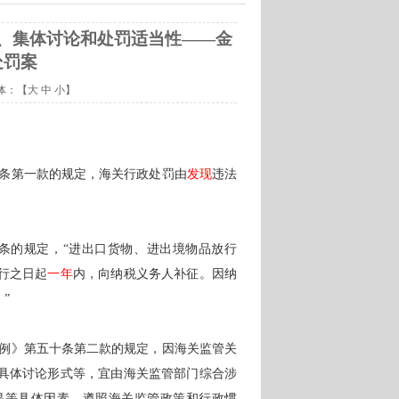
、集体讨论和处罚适当性——金
处罚案
字体：【
大
中
小
】
条第一款的规定，海关行政处罚由
发现
违法
条的规定，
“进出口货物、进出境物品放行
行之日起
一年
内，向纳税义务人补征。因纳
。
”
例》第五十条第二款的规定，因海关监管关
具体讨论形式等，宜由海关监管部门综合涉
果等具体因素，遵照海关监管政策和行政惯