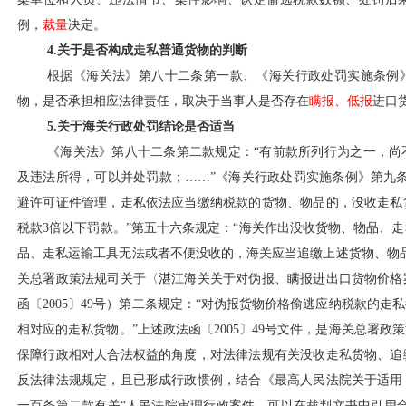
例，
裁量
决定。
4.关于是否构成走私普通货物的判断
根据《海关法》第八十二条第一款、《海关行政处罚实施条例
物，是否承担相应法律责任，取决于当事人是否存在
瞒报、低报
进口
5.关于海关行政处罚结论是否适当
《海关法》第八十二条第二款规定：
“有前款所列行为之一，
及违法所得，可以并处罚款；……”《海关行政处罚实施条例》第九
避许可证件管理，走私依法应当缴纳税款的货物、物品的，没收走私
税款3倍以下罚款。”第五十六条规定：“海关作出没收货物、物品、
品、走私运输工具无法或者不便没收的，海关应当追缴上述货物、物
关总署政策法规司关于〈湛江海关关于对伪报、瞒报进出口货物价格
函〔2005〕49号）第二条规定：“对伪报货物价格偷逃应纳税款的
相对应的走私货物。”上述政法函〔2005〕49号文件，是海关总署
保障行政相对人合法权益的角度，对法律法规有关没收走私货物、追
反法律法规规定，且已形成行政惯例，结合《最高人民法院关于适用
一百条第二款有关“人民法院审理行政案件，可以在裁判文书中引用