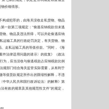
货物价格情形。
尚不构成犯罪的，由海关没收走私货物、物品
条第一款第三项规定：“偷逃应纳税款但未逃
货物、物品及违法所得，可以并处偷逃应纳
走私运输工具的行政处罚决定，有关货物、物
品、走私运输工具的等值价款。”同时，《海
案件法律适用问题的请示〉的批复》（政法
走私行为，应当没收与偷逃税款占应纳税款比例
政策法规部门结合海关监管实际需要，从有利于
缴等值货款规定所作出的限缩性解释，不违
〈中华人民共和国行政诉讼法〉的解释》第
合法有效的规章及其他规范性文件”的规定，
法院