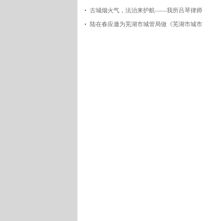
古城烟火气，法治来护航——我所吕琴律师
2026-06-18
陆在春应邀为芜湖市城管局做《芜湖市城市
2026-05-21
2026-05-14