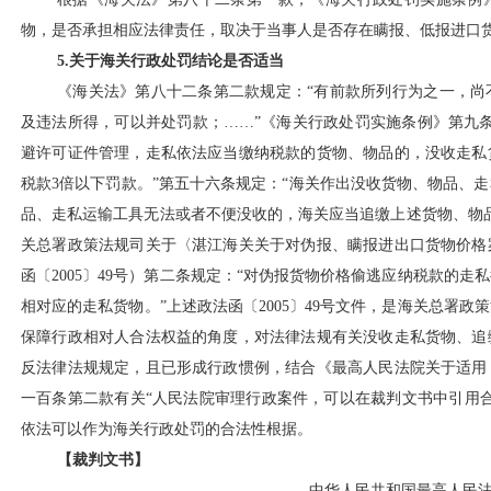
物，是否承担相应法律责任，取决于当事人是否存在瞒报、低报进口
5.关于海关行政处罚结论是否适当
《海关法》第八十二条第二款规定：
“有前款所列行为之一，
及违法所得，可以并处罚款；……”《海关行政处罚实施条例》第九
避许可证件管理，走私依法应当缴纳税款的货物、物品的，没收走私
税款3倍以下罚款。”第五十六条规定：“海关作出没收货物、物品、
品、走私运输工具无法或者不便没收的，海关应当追缴上述货物、物
关总署政策法规司关于〈湛江海关关于对伪报、瞒报进出口货物价格
函〔2005〕49号）第二条规定：“对伪报货物价格偷逃应纳税款的
相对应的走私货物。”上述政法函〔2005〕49号文件，是海关总署
保障行政相对人合法权益的角度，对法律法规有关没收走私货物、追
反法律法规规定，且已形成行政惯例，结合《最高人民法院关于适用
一百条第二款有关“人民法院审理行政案件，可以在裁判文书中引用
依法可以作为海关行政处罚的合法性根据。
【裁判文书】
中华人民共和国最高人民