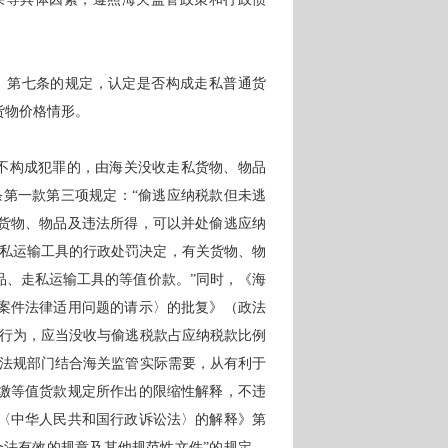
》第七条的规定，认定是否构成走私普通货
货物价格情形。
尚不构成犯罪的，由海关没收走私货物、物品
条第一款第三项规定：“偷逃应纳税款但未逃
货物、物品及违法所得，可以并处偷逃应纳
走私运输工具的行政处罚决定，有关货物、物
品、走私运输工具的等值价款。”同时，《海
案件法律适用问题的请示〉的批复》（政法
走私行为，应当没收与偷逃税款占应纳税款比例
政策法规部门结合海关监管实际需要，从有利于
缴等值货款规定所作出的限缩性解释，不违
〈中华人民共和国行政诉讼法〉的解释》第
合法有效的规章及其他规范性文件”的规定，