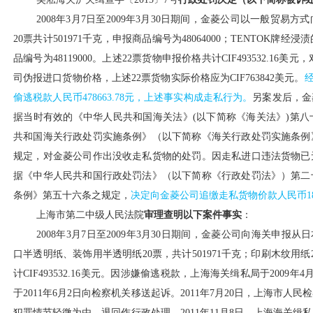
2008年3月7日至2009年3月30日期间，金菱公司以一般贸
20票共计501971千克，申报商品编号为48064000；TENTOK牌经
品编号为48119000。上述22票货物申报价格共计CIF493532.16
司伪报进口货物价格，上述22票货物实际价格应为CIF763842美元。
偷逃税款人民币478663.78元，上述事实构成走私行为。
另案发后，金
据当时有效的《中华人民共和国海关法》(以下简称《海关法》)第
共和国海关行政处罚实施条例》（以下简称《海关行政处罚实施条例
规定，对金菱公司作出没收走私货物的处罚。因走私进口违法货物已
据《中华人民共和国行政处罚法》（以下简称《行政处罚法》）第二
条例》第五十六条之规定，
决定向金菱公司追缴走私货物价款人民币
1
上海市第二中级人民法院
审理查明以下案件事实
：
2008年3月7日至2009年3月30日期间，金菱公司向海关申报从日本
口半透明纸、装饰用半透明纸20票，共计501971千克；印刷木纹用纸
计CIF493532.16美元。因涉嫌偷逃税款，上海海关缉私局于200
于2011年6月2日向检察机关移送起诉。2011年7月20日，上海市
犯罪情节轻微为由，退回作行政处理。2011年11月8日，上海海关