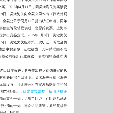
。2013年4月11日，因吴淞海关为案涉货
月9日，吴淞海关向金菱公司作出《行政处罚
。金菱公司于同月12日提出听证申请。同年
刑事侦查阶段曾提供过一套原始发票。上海市
出具鉴定书。2015年5月8日，吴淞海关
月5日，吴淞海关组织第二次听证，听取金菱
司违法事实清楚，证据确凿，其申辩理由不成
。金菱公司提起行政诉讼，请求撤销该处罚决
进口口岸海关，具有作出被诉处罚决定的执
有相关证据予以证明。吴淞海关根据《海关
无法没收，且金菱公司在案发后缴纳了担保
085.46元，
认定事实清楚，适用法律正
罚前事先告知，组织了听证，在听证后就金
行处罚前告知并再次组织听证，又经复核最
符合法律规定。