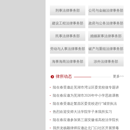
刑事法律事务部
公司与金融法律事务部
建设工程法律事务部
政府与公务法律事务部
民事法律事务部
婚姻家事法律事务部
劳动与人事法律事务部
破产与重组法律事务部
海事海商法律事务部
涉外法律事务部
律所动态
更多>>
陆在春受邀赴芜湖市湾沚区委党校做专题讲
陆在春应邀为芜湖市2026年中小学思政课教
2026-08-04
陆在春受邀赴繁昌区委党校进行“城管执法
2026-07-24
热烈欢迎安师大法学院学子来我所实习
2026-07-15
陆在春应邀参加第三届安徽省高校法学院长
2026-07-01
我所龙杨颖律师应邀赴北门口社区开展禁毒
2026-06-29