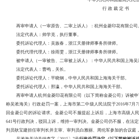
行
政
裁
定
书
再审申请人（一审原告、二审上诉人）：杭州金菱印花有限公司
法定代表人：帅学克，执行董事。
委托诉讼代理人：吴族春，浙江天册律师事务所律师。
委托代理代理人：徐雨雯，浙江天册律师事务所律师。
被申请人（一审被告、二审被上诉人）：中华人民共和国上海吴
法定代表人：曹鸣，关长。
委托诉讼代理人：平晓钢，中华人民共和国上海海关干部。
委托诉讼代理人：邢瀛，中华人民共和国上海海关干部。
再审申请人杭州金菱印花有限公司（以下简称金菱公司）诉被申
称吴淞海关）行政处罚一案，上海市第二中级人民法院于
2016年7
回金菱公司的诉讼请求。金菱公司不服提起上诉后，上海市高级人民法院于
641号行政判决，驳回上诉，维持一审判决。金菱公司仍不服，在法
判员耿宝建担任审判长并主审、审判员白雅丽、周伦军参加的合议庭
吴淞海关沪关缉查字〔
2015〕7号
行政处罚决定（以下简称被诉