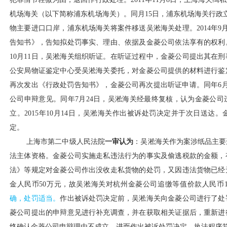
机场海关（以下简称浦东机场海关）。同月15日，浦东机场海关行政立案
物主要进口口岸，浦东机场海关将案件移送吴淞海关处理。2014年9
告知书》，告知拟处罚事实、理由、依据及金菱公司依法享有的权利
10月11日，吴淞海关组织听证。在听证过程中，金菱公司提出其在
公安局物证鉴定中心受吴淞海关委托，对金菱公司提供的材料进行鉴定并
再次发出《行政处罚告知书》，金菱公司再次提出听证申请。同年6
公司申辩意见。同年7月24日，吴淞海关经最终复核，认为金菱公
立。2015年10月14日，吴淞海关作出被诉处罚决定并于次日送达
定。
上海市第二中级人民法院
一审认为
：吴淞海关作为案涉纸品主要
法主体资格。金菱公司实施走私违法行为的事实及偷逃税款的金额，
法》等规定对金菱公司作出没收走私货物的处罚，又因违法货物已经
金人民币
50万元，故吴淞海关对杭州金菱公司追缴等值价款人民币1857
确，处罚适当。
作出被诉处罚决定前，吴淞海关向金菱公司进行了处
菱公司提出的申辩意见进行补充调查，并在获取相关证据后，重新进
终确认金菱公司申辩理由不成立，进而作出被诉处罚决定，执法程序