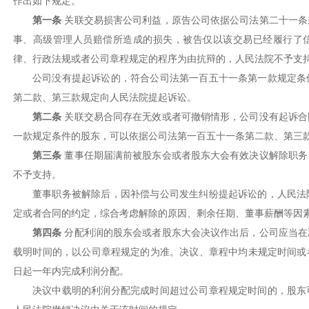
作出如下规定。
第一条
关联交易损害公司利益，原告公司依据公司法第二十一条
事、高级管理人员赔偿所造成的损失，被告仅以该交易已经履行了
律、行政法规或者公司章程规定的程序为由抗辩的，人民法院不予支
公司没有提起诉讼的，符合公司法第一百五十一条第一款规定条
第二款、第三款规定向人民法院提起诉讼。
第二条
关联交易合同存在无效或者可撤销情形，公司没有起诉合
一款规定条件的股东，可以依据公司法第一百五十一条第二款、第三
第三条
董事任期届满前被股东会或者股东大会有效决议解除职务
不予支持。
董事职务被解除后，因补偿与公司发生纠纷提起诉讼的，人民法
定或者合同的约定，综合考虑解除的原因、剩余任期、董事薪酬等因
第四条
分配利润的股东会或者股东大会决议作出后，公司应当在
载明时间的，以公司章程规定的为准。决议、章程中均未规定时间或
日起一年内完成利润分配。
决议中载明的利润分配完成时间超过公司章程规定时间的，股东