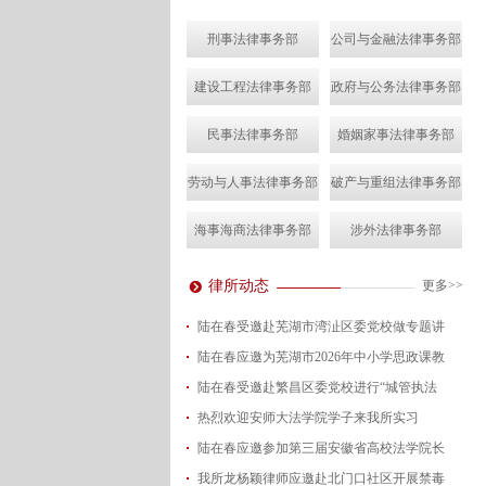
刑事法律事务部
公司与金融法律事务部
建设工程法律事务部
政府与公务法律事务部
民事法律事务部
婚姻家事法律事务部
劳动与人事法律事务部
破产与重组法律事务部
海事海商法律事务部
涉外法律事务部
律所动态
更多>>
陆在春受邀赴芜湖市湾沚区委党校做专题讲
陆在春应邀为芜湖市2026年中小学思政课教
2026-08-04
陆在春受邀赴繁昌区委党校进行“城管执法
2026-07-24
热烈欢迎安师大法学院学子来我所实习
2026-07-15
陆在春应邀参加第三届安徽省高校法学院长
2026-07-01
我所龙杨颖律师应邀赴北门口社区开展禁毒
2026-06-29