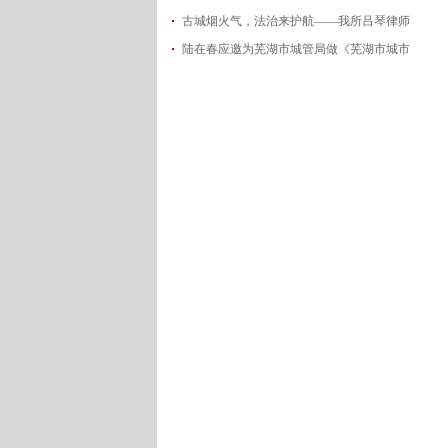
古城烟火气，法治来护航——我所吕琴律师
2026-06-18
陆在春应邀为芜湖市城管局做《芜湖市城市
2026-05-21
2026-05-14