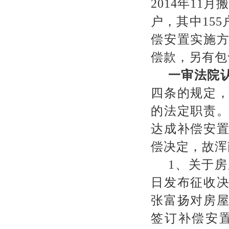
2014
年
11
月
户，其中
155
偿安置实施
偿款，另有包
一审法院
四条的规定
的法定职责
达成补偿安
偿决定，故浑
1
、关于房
日发布征收
张富扬对房
签订补偿安