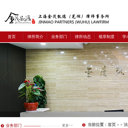
首页
律所简介
业务部门
律所动态
规章制度
学
当前位置：
首页
> > 
业务部门
更多>>