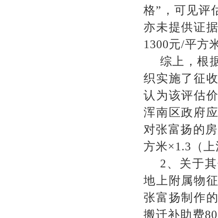
格
”
，可见评
亦未提供证
1300
元
/
平方
综上，根
织实施了征
认为该评估
浑南区政府
对张富扬的房
方米
×1.3
（上
2
、关于其
地上附属物
张富扬制作
搬迁补助费
80