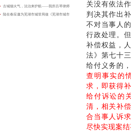
关没有依法
古城烟火气，法治来护航——我所吕琴律师
2026-06-18
判决其作出
陆在春应邀为芜湖市城管局做《芜湖市城市
2026-05-21
2026-05-14
不对当事人
行政处理。
补偿权益，
法》第七十
给付义务的
查明事实的
求，即获得
给付诉讼的
清，相关补
合当事人诉
尽快实现案结