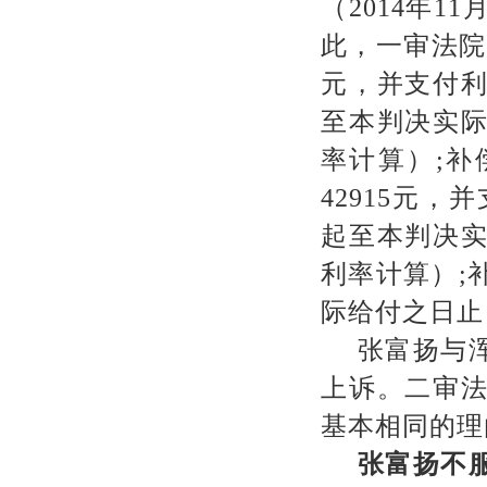
（
2014
年
11
此，一审法院
元，并支付
至本判决实
率计算）
;
补
42915
元，并
起至本判决
利率计算）
;
际给付之日止
张富扬与
上诉。二审
基本相同的理
张富扬不