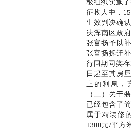
极组织实施了
征收人中，
15
生效判决确
决浑南区政
张富扬予以
张富扬拆迁
行同期同类存
日起至其房
止的利息，
（二）关于
已经包含了
属于精装修
1300
元
/
平方