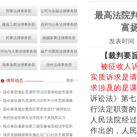
刑事法律事务部
公司与金融法律事务部
最高法院
建设工程法律事务部
政府与公务法律事务部
富
民事法律事务部
婚姻家事法律事务部
发表时间
劳动与人事法律事务部
破产与重组法律事务部
【裁判要
被征收人
海事海商法律事务部
涉外法律事务部
实质诉求是
律所动态
更多>>
求涉及的是
陆在春受邀赴芜湖市湾沚区委党校做专题讲
诉讼法》第七
陆在春应邀为芜湖市2026年中小学思政课教
2026-08-04
行法定职责的
陆在春受邀赴繁昌区委党校进行“城管执法
2026-07-24
热烈欢迎安师大法学院学子来我所实习
2026-07-15
人民法院经
陆在春应邀参加第三届安徽省高校法学院长
2026-07-01
作出的，人
我所龙杨颖律师应邀赴北门口社区开展禁毒
2026-06-29