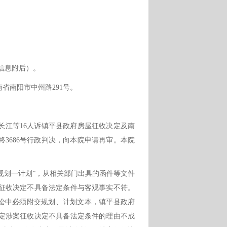
本信息附后）。
南省南阳市中州路
291号。
长江等
16人诉镇平县政府房屋征收决定及南
终3686号行政判决，向本院申请再审。本院
四规划一计划”，从相关部门出具的函件等文件
征收决定不具备法定条件与客观事实不符。
诉讼中必须附交规划、计划文本，镇平县政府
定涉案征收决定不具备法定条件的理由不成