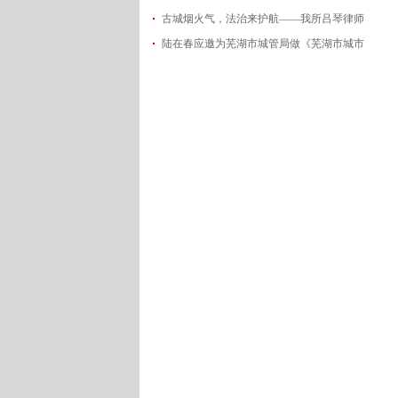
古城烟火气，法治来护航——我所吕琴律师
2026-06-18
陆在春应邀为芜湖市城管局做《芜湖市城市
2026-05-21
2026-05-14