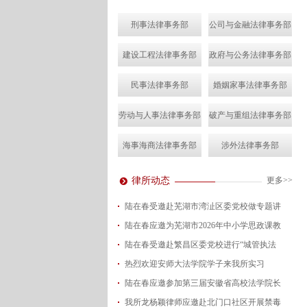
刑事法律事务部
公司与金融法律事务部
建设工程法律事务部
政府与公务法律事务部
民事法律事务部
婚姻家事法律事务部
劳动与人事法律事务部
破产与重组法律事务部
海事海商法律事务部
涉外法律事务部
律所动态
更多>>
陆在春受邀赴芜湖市湾沚区委党校做专题讲
陆在春应邀为芜湖市2026年中小学思政课教
2026-08-04
陆在春受邀赴繁昌区委党校进行“城管执法
2026-07-24
热烈欢迎安师大法学院学子来我所实习
2026-07-15
陆在春应邀参加第三届安徽省高校法学院长
2026-07-01
我所龙杨颖律师应邀赴北门口社区开展禁毒
2026-06-29