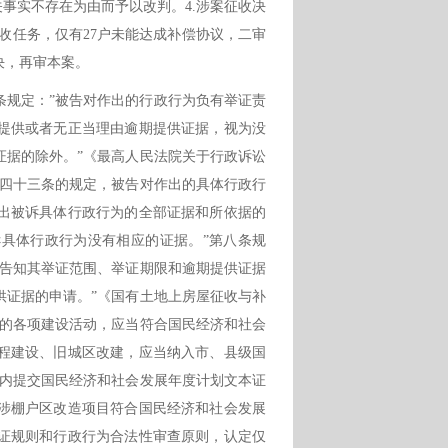
事实不存在为由而予以改判。4.涉案征收决
征收任务，仅有27户未能达成补偿协议，二审
决，再审本案。
条规定：
”被告对作出的行政行为负有举证责
提供或者无正当理由逾期提供证据，视为没
证据的除外。”《最高人民法院关于行政诉讼
第四十三条的规定，被告对作出的具体行政行
出被诉具体行政行为的全部证据和所依据的
具体行政行为没有相应的证据。”第八条规
当告知其举证范围、举证期限和逾期提供证据
供证据的申请。”《国有土地上房屋征收与补
屋的各项建设活动，应当符合国民经济和社会
程建设、旧城区改建，应当纳入市、县级国
限内提交国民经济和社会发展年度计划文本证
涉棚户区改造项目符合国民经济和社会发展
证规则和行政行为合法性审查原则，认定仅