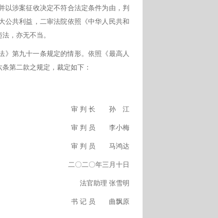
并以涉案征收决定不符合法定条件为由，判
大公共利益，二审法院依照《中华人民共和
违法，亦无不当。
法》第九十一条规定的情形。依照《最高人
六条第二款之规定，裁定如下：
审
判
长 孙 江
审
判
员 李小梅
审
判
员 马鸿达
二〇二〇年三月十日
法官助理
张雪明
书
记
员 曲飘原