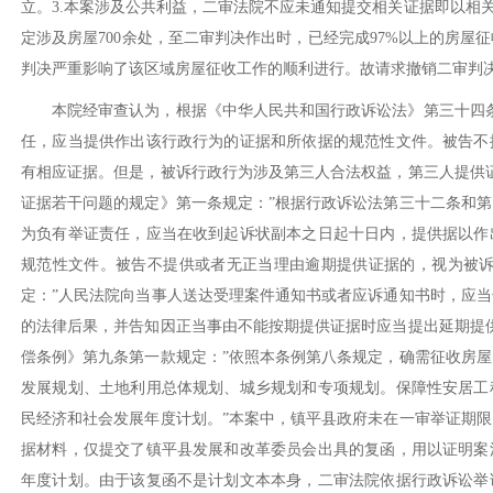
立。3.本案涉及公共利益，二审法院不应未通知提交相关证据即以相关
定涉及房屋700余处，至二审判决作出时，已经完成97%以上的房屋
判决严重影响了该区域房屋征收工作的顺利进行。故请求撤销二审判
本院经审查认为，根据《中华人民共和国行政诉讼法》第三十四
任，应当提供作出该行政行为的证据和所依据的规范性文件。被告不
有相应证据。但是，被诉行政行为涉及第三人合法权益，第三人提供
证据若干问题的规定》第一条规定：”根据行政诉讼法第三十二条和
为负有举证责任，应当在收到起诉状副本之日起十日内，提供据以作
规范性文件。被告不提供或者无正当理由逾期提供证据的，视为被诉
定：”人民法院向当事人送达受理案件通知书或者应诉通知书时，应
的法律后果，并告知因正当事由不能按期提供证据时应当提出延期提
偿条例》第九条第一款规定：”依照本条例第八条规定，确需征收房
发展规划、土地利用总体规划、城乡规划和专项规划。保障性安居工
民经济和社会发展年度计划。”本案中，镇平县政府未在一审举证期
据材料，仅提交了镇平县发展和改革委员会出具的复函，用以证明案
年度计划。由于该复函不是计划文本本身，二审法院依据行政诉讼举