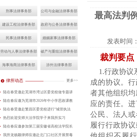
刑事法律事务部
公司与金融法律事务部
最高法判
建设工程法律事务部
政府与公务法律事务部
民事法律事务部
婚姻家事法律事务部
发表时间
劳动与人事法律事务部
破产与重组法律事务部
裁判要点
海事海商法律事务部
涉外法律事务部
1.行政协
成的协议。行
律所动态
更多>>
者其他组织均
陆在春受邀赴芜湖市湾沚区委党校做专题讲
陆在春应邀为芜湖市2026年中小学思政课教
2026-08-04
应的责任。进
陆在春受邀赴繁昌区委党校进行“城管执法
2026-07-24
公民、法人或
热烈欢迎安师大法学院学子来我所实习
2026-07-15
履行行政协议
陆在春应邀参加第三届安徽省高校法学院长
2026-07-01
他组织不履
我所龙杨颖律师应邀赴北门口社区开展禁毒
2026-06-29