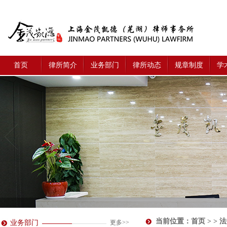
首页
律所简介
业务部门
律所动态
规章制度
学
当前位置：
首页
> > 
业务部门
更多>>