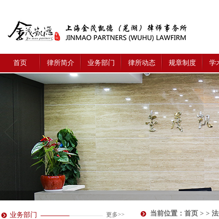
首页
律所简介
业务部门
律所动态
规章制度
学
当前位置：
首页
> > 
业务部门
更多>>