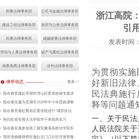
刑事法律事务部
公司与金融法律事务部
浙江高院
建设工程法律事务部
政府与公务法律事务部
引
民事法律事务部
婚姻家事法律事务部
发表时间
劳动与人事法律事务部
破产与重组法律事务部
海事海商法律事务部
涉外法律事务部
为贯彻实施
好新旧法律
律所动态
更多>>
民法典施行
陆在春受邀赴芜湖市湾沚区委党校做专题讲
陆在春应邀为芜湖市2026年中小学思政课教
2026-08-04
释等问题通
陆在春受邀赴繁昌区委党校进行“城管执法
2026-07-24
一、关于民法
热烈欢迎安师大法学院学子来我所实习
2026-07-15
人民法院关于
陆在春应邀参加第三届安徽省高校法学院长
2026-07-01
定》（以下简
我所龙杨颖律师应邀赴北门口社区开展禁毒
2026-06-29