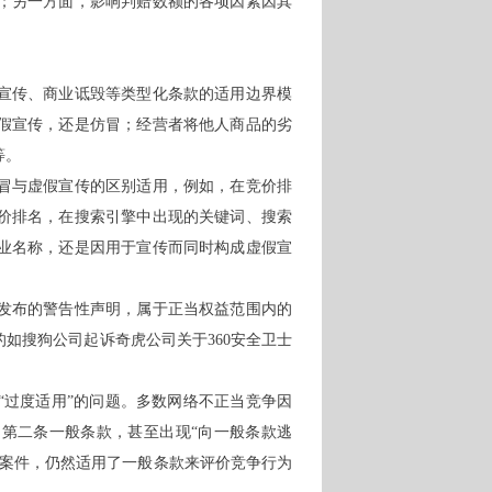
；另一方面，影响判赔数额的各项因素因其
宣传、商业诋毁等类型化条款的适用边界模
假宣传，还是仿冒；经营者将他人商品的劣
等。
冒与虚假宣传的区别适用，例如，在竞价排
价排名，在搜索引擎中出现的关键词、搜索
业名称，还是因用于宣传而同时构成虚假宣
发布的警告性声明，属于正当权益范围内的
的如搜狗公司起诉奇虎公司关于
360安全卫士
“过度适用”的问题。多数网络不正当竞争因
第二条一般条款，甚至出现“向一般条款逃
的案件，仍然适用了一般条款来评价竞争行为