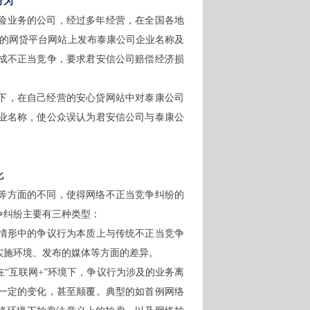
行为
营保险业务的公司，经过多年经营，在全国各地
营的网贷平台网站上发布泰康公司企业名称及
成不正当竞争，要求君安信公司赔偿经济损
下，在自己经营的安心贷网站中对泰康公司
企业名称，使公众误认为君安信公司与泰康公
化
等方面的不同，使得网络不正当竞争纠纷的
争纠纷主要有三种类型：
情形中的争议行为本质上与传统不正当竞争
实施环境、发布的媒体等方面的差异。
在
“互联网+”环境下，争议行为涉及的业务离
一定的变化，甚至颠覆。典型的如首例网络