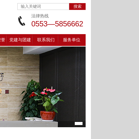
法律热线
0553—5856662
荣誉
党建与团建
联系我们
服务单位