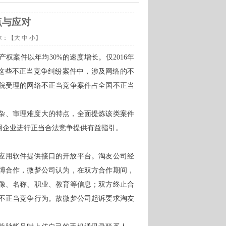
点与应对
体：【
大
中
小
】
权案件以年均30%的速度增长。仅2016年
。在这些不正当竞争纠纷案件中，涉及网络的不
院受理的网络不正当竞争案件占全国不正当
杂、审理难度大的特点，全面提炼该类案件
网企业进行正当合法竞争提供有益指引。
应用软件提供接口的开放平台。淘友公司经
博合作，微梦公司认为，在双方合作期间，
像、名称、职业、教育等信息；双方终止合
不正当竞争行为。故微梦公司起诉要求淘友