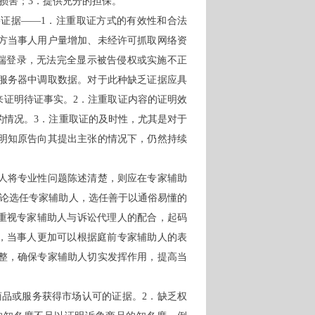
损害；3．提供充分的担保。
络证据
——1．注重取证方式的有效性和合法
方当事人用户量增加、未经许可抓取网络资
前端登录，无法完全显示被告侵权或实施不正
服务器中调取数据。对于此种缺乏证据应具
来证明待证事实。2．注重取证内容的证明效
的情况。3．注重取证的及时性，尤其是对于
明知原告向其提出主张的情况下，仍然持续
人将专业性问题陈述清楚，则应在专家辅助
景论选任专家辅助人，选任善于以通俗易懂的
.重视专家辅助人与诉讼代理人的配合，起码
人，当事人更加可以根据庭前专家辅助人的表
整，确保专家辅助人切实发挥作用，提高当
商品或服务获得市场认可的证据。2．缺乏权