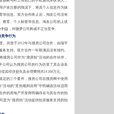
脉脉帐号时上传自己的手机通讯录联系人，
用户未注册的情况下，将其个人信息作为脉
育等信息。双方合作终止后，淘友公司没有
、教育、个人标签等信息。淘友公司的上述
争利益，对微梦公司构成不正当竞争。
当竞争行为
度。其曾于2012年与搜房公司合作，由瑞平
卖服务支持。双方合作一年期满后没有续约。
将搜房公司作为“搜房拍”活动的合作伙伴，
瑞平公司认为搜房公司的行为仿冒了其企业名
偿其经济损失及合理费用共计200万元。
规定的三个要件，搜房公司在搜房网中使用
拍”活动的“竞拍规则说明”中明确该活动适用
合作的房地产开发商明确存在与其合作的拍
司是为“搜房拍”活动提供拍卖服务支持的拍