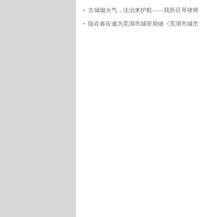
古城烟火气，法治来护航——我所吕琴律师
2026-06-18
陆在春应邀为芜湖市城管局做《芜湖市城市
2026-05-21
2026-05-14