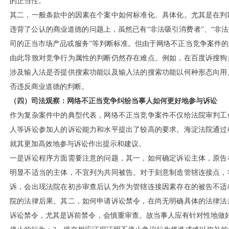
的正当性。
其二，一般条款中的因素在个案中如何标准化、具体化。尤其是在判
违背了公认的商业道德的问题上，虽然已有
“非法吸引消费者”、“非
司的正当市场产品或服务”等判断标准。但由于网络不正当竞争案件
由此导致对竞争行为属性的判断仍然存在难点。例如，在百度诉搜狗
涉及输入法是否提供搜索功能以及输入法的搜索功能以何种形态向用
否违反商业道德的判断。
（四）司法观察：网络不正当竞争纠纷当事人如何更好地参与诉讼
作为复杂案件中的典型代表，网络不正当竞争案件不仅给法院审判工
人等诉讼参加人的诉讼能力和水平提出了较高的要求。海淀法院通过
就其更加高效地参与诉讼作出提示和建议。
一是诉讼程序方面需要注意的问题，其一，如何确定诉讼主体，原告
明显不适当的主体，不宜列为共同被告。对于刻意制造管辖连接点，
诉，会出现法院在初步审查后认为作为管辖连接因素存在的被告不适
院的法律后果。其二，如何申请诉讼禁令，在尚无明确具体的法律法
诉讼禁令，尤其是诉前禁令，会慎重审查。故当事人应有针对性地做