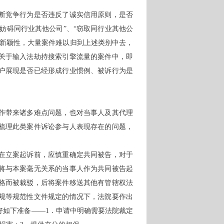
断竞争行为是否违反了诚实信用原则，是否
法妨碍同行业其他公司”、“窃取同行业其他公
的新颖性，大量案件难以归到上述类别中去，
关于输入法劫持搜索引擎流量的案件中，即
户展现是否已经形成行业惯例、被诉行为是
作带来诸多难点问题，也对当事人及其代理
梳理此类案件诉讼参与人表现存在的问题，
在立案起诉前，应慎重确定共同被告，对于
将与本案毫无关系的当事人作为共同被告起
格而被裁驳，后将案件移送其他有管辖权法
规等规范性文件规定的情况下，法院要作出
好如下准备
——1．申请中明确需要法院裁定