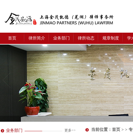
首页
律所简介
业务部门
律所动态
规章制度
学
当前位置：
首页
> > 
业务部门
更多>>