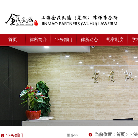
首页
律所简介
业务部门
律所动态
规章制度
学
当前位置：
首页
> > 
业务部门
更多>>