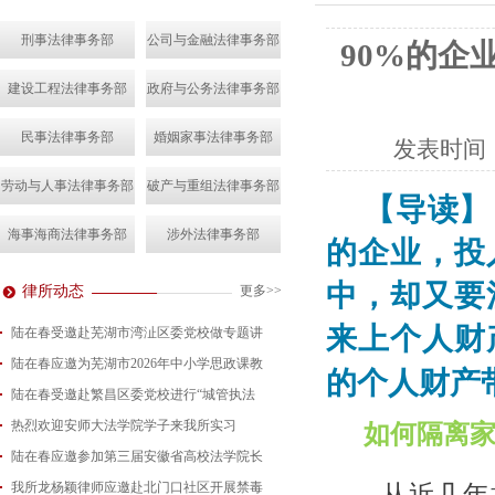
刑事法律事务部
公司与金融法律事务部
90%的企
建设工程法律事务部
政府与公务法律事务部
民事法律事务部
婚姻家事法律事务部
发表时间
劳动与人事法律事务部
破产与重组法律事务部
【导读】
海事海商法律事务部
涉外法律事务部
的企业，投
中，却又要
律所动态
更多>>
来上个人财
陆在春受邀赴芜湖市湾沚区委党校做专题讲
陆在春应邀为芜湖市2026年中小学思政课教
2026-08-04
的个人财产
陆在春受邀赴繁昌区委党校进行“城管执法
2026-07-24
热烈欢迎安师大法学院学子来我所实习
2026-07-15
如何隔离
陆在春应邀参加第三届安徽省高校法学院长
2026-07-01
我所龙杨颖律师应邀赴北门口社区开展禁毒
2026-06-29
从近几年接