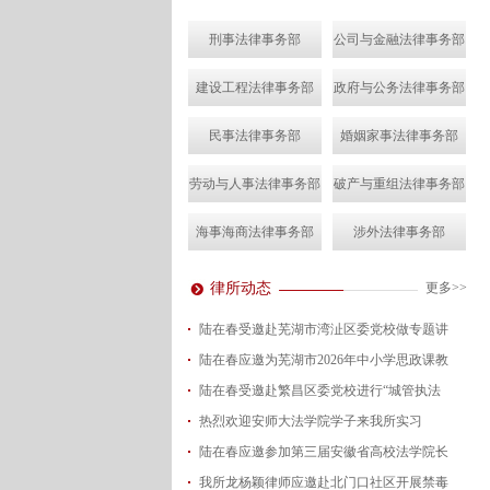
刑事法律事务部
公司与金融法律事务部
建设工程法律事务部
政府与公务法律事务部
民事法律事务部
婚姻家事法律事务部
劳动与人事法律事务部
破产与重组法律事务部
海事海商法律事务部
涉外法律事务部
律所动态
更多>>
陆在春受邀赴芜湖市湾沚区委党校做专题讲
陆在春应邀为芜湖市2026年中小学思政课教
2026-08-04
陆在春受邀赴繁昌区委党校进行“城管执法
2026-07-24
热烈欢迎安师大法学院学子来我所实习
2026-07-15
陆在春应邀参加第三届安徽省高校法学院长
2026-07-01
我所龙杨颖律师应邀赴北门口社区开展禁毒
2026-06-29