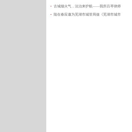
古城烟火气，法治来护航——我所吕琴律师
2026-06-18
陆在春应邀为芜湖市城管局做《芜湖市城市
2026-05-21
2026-05-14