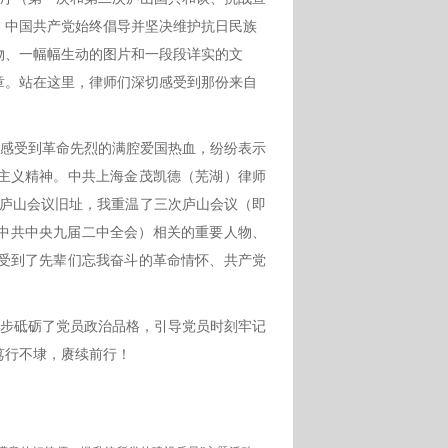
，中国共产党始终倡导并坚决维护抗日民族
物、一幅幅生动的图片和一段段详实的文
章。站在这里，律师们深切感受到那份来自
感受到革命先烈的满腔爱国热血，纷纷表示
主义精神
。中共上海金茂凯德（芜湖）律师
在庐山会议旧址，我重温了三次庐山会议（即
0年的中共中央九届二中全会）相关的重要人物、
受到了先辈们忘我奋斗的革命情怀、共产党
步砥砺了党员政治品格，引导党员时刻牢记
笃行不埭，赓续前行！