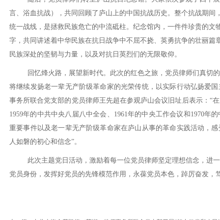
言、浴血抗战），共同回顾了庐山上的中国抗战历史。整个抗战期间
统一战线，是拯救民族危亡的中流砥柱。纪念馆内，一件件珍贵的文
字，共同讲述着中华民族在抗日战争中不屈不挠、英勇抗争的壮丽篇
民族深处的坚韧与力量，以及对抗日英烈们的无限敬仰。
回忆烽火路，展望新时代。此次的红色之旅，党员律师们真切的
将继续发扬老一辈无产阶级革命家的光荣传统，以实际行动弘扬爱国
事务所联合党支部的党员律师王先超在参观庐山会议旧址后表示：“
1959年的中共中央八届八中全会、1961年的中央工作会议和197
重要事件以及老一辈无产阶级革命家在庐山从事的革命实践活动，感
人如磐的初心和信念”。
此次主题党日活动，激励着每一位党员律师坚定理想信念，进一
党员身份，发挥好党员的先锋模范作用，永葆党员本色，踔厉奋发，