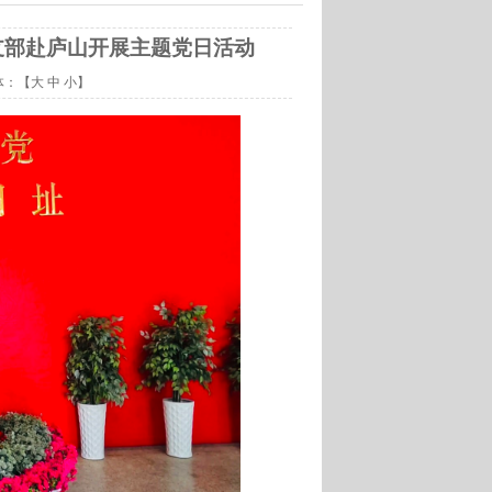
支部赴庐山开展主题党日活动
体：【
大
中
小
】