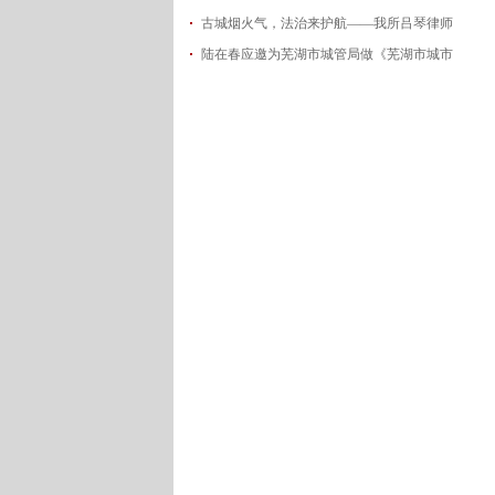
古城烟火气，法治来护航——我所吕琴律师
2026-06-18
陆在春应邀为芜湖市城管局做《芜湖市城市
2026-05-21
2026-05-14