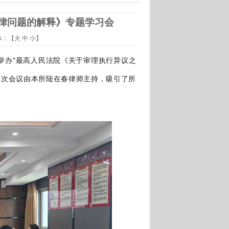
律问题的解释》专题学习会
体：【
大
中
小
】
举办
“最高人民法院《关于审理执行异议之
本次会议由本所
陆在春
律师主持，吸引了所