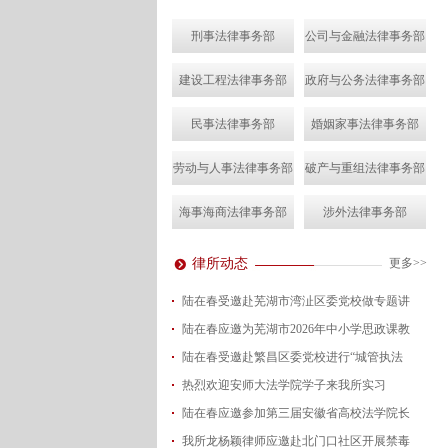
刑事法律事务部
公司与金融法律事务部
建设工程法律事务部
政府与公务法律事务部
民事法律事务部
婚姻家事法律事务部
劳动与人事法律事务部
破产与重组法律事务部
海事海商法律事务部
涉外法律事务部
律所动态
更多>>
陆在春受邀赴芜湖市湾沚区委党校做专题讲
陆在春应邀为芜湖市2026年中小学思政课教
2026-08-04
陆在春受邀赴繁昌区委党校进行“城管执法
2026-07-24
热烈欢迎安师大法学院学子来我所实习
2026-07-15
陆在春应邀参加第三届安徽省高校法学院长
2026-07-01
我所龙杨颖律师应邀赴北门口社区开展禁毒
2026-06-29