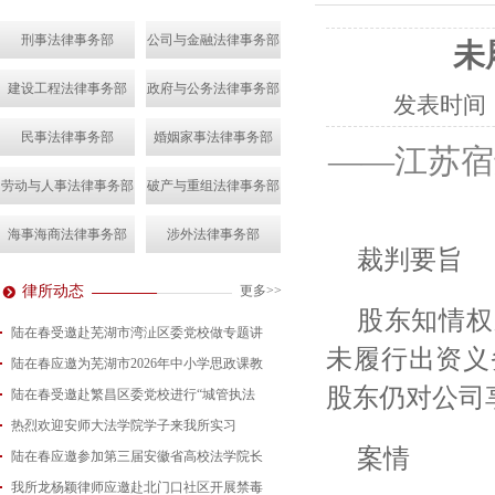
刑事法律事务部
公司与金融法律事务部
未
建设工程法律事务部
政府与公务法律事务部
发表时间
民事法律事务部
婚姻家事法律事务部
——江苏宿
劳动与人事法律事务部
破产与重组法律事务部
海事海商法律事务部
涉外法律事务部
裁判要旨
律所动态
更多>>
股东知情权
陆在春受邀赴芜湖市湾沚区委党校做专题讲
未履行出资义
陆在春应邀为芜湖市2026年中小学思政课教
2026-08-04
股东仍对公司
陆在春受邀赴繁昌区委党校进行“城管执法
2026-07-24
热烈欢迎安师大法学院学子来我所实习
2026-07-15
案情
陆在春应邀参加第三届安徽省高校法学院长
2026-07-01
我所龙杨颖律师应邀赴北门口社区开展禁毒
2026-06-29