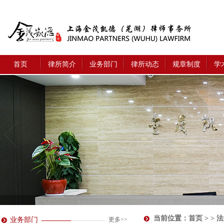
首页
律所简介
业务部门
律所动态
规章制度
学
当前位置：
首页
> > 
业务部门
更多>>