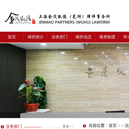
首页
律所简介
业务部门
律所动态
规章制度
学
当前位置：
首页
> > 
业务部门
更多>>