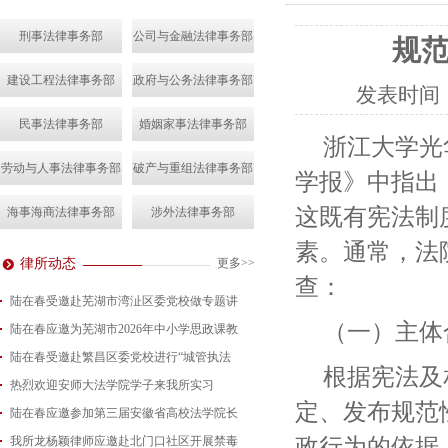
刑事法律事务部
公司与金融法律事务部
规
建设工程法律事务部
政府与公务法律事务部
发表时间
民事法律事务部
婚姻家事法律事务部
浙江大学光
劳动与人事法律事务部
破产与重组法律事务部
学报》中指出
这既有宪法制
海事海商法律事务部
涉外法律事务部
素。通常，法
律所动态
更多>>
查：
陆在春受邀赴芜湖市湾沚区委党校做专题讲
（一）主体
陆在春应邀为芜湖市2026年中小学思政课教
2026-08-04
陆在春受邀赴繁昌区委党校进行“城管执法
2026-07-24
根据宪法及
热烈欢迎安师大法学院学子来我所实习
2026-07-15
定、发布规范
陆在春应邀参加第三届安徽省高校法学院长
2026-07-01
政行为的依据
我所龙杨颖律师应邀赴北门口社区开展禁毒
2026-06-29