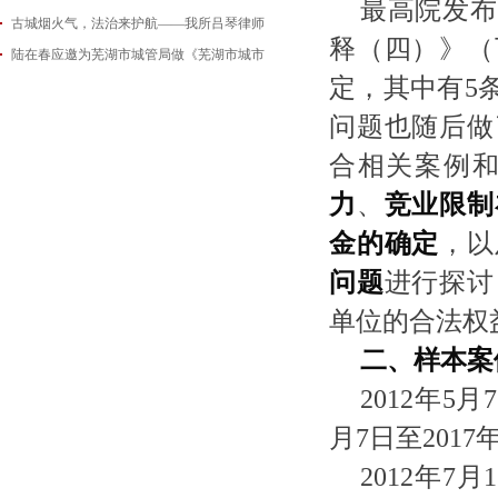
最高院发布
古城烟火气，法治来护航——我所吕琴律师
2026-06-18
释（四）》（
陆在春应邀为芜湖市城管局做《芜湖市城市
2026-05-21
定，其中有5
2026-05-14
问题也随后做
合相关案例
力
、
竞业限制
金的确定
，以
问题
进行探讨
单位的合法权
二、样本案
2012年5
月7日至201
2012年7