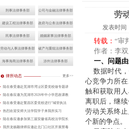
刑事法律事务部
公司与金融法律事务部
劳
建设工程法律事务部
政府与公务法律事务部
发表时间
民事法律事务部
婚姻家事法律事务部
转载：
“审
劳动与人事法律事务部
破产与重组法律事务部
作者：李双
一、问题由
海事海商法律事务部
涉外法律事务部
数据时代，
律所动态
更多>>
心竞争力所在
陆在春受邀赴芜湖市湾沚区委党校做专题讲
触和获取用人
陆在春应邀为芜湖市2026年中小学思政课教
2026-08-04
离职后，继续
陆在春受邀赴繁昌区委党校进行“城管执法
2026-07-24
劳动关系终止
热烈欢迎安师大法学院学子来我所实习
2026-07-15
陆在春应邀参加第三届安徽省高校法学院长
2026-07-01
个新的争点。
我所龙杨颖律师应邀赴北门口社区开展禁毒
2026-06-29