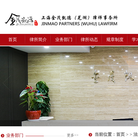
首页
律所简介
业务部门
律所动态
规章制度
学
当前位置：
首页
> > 
业务部门
更多>>