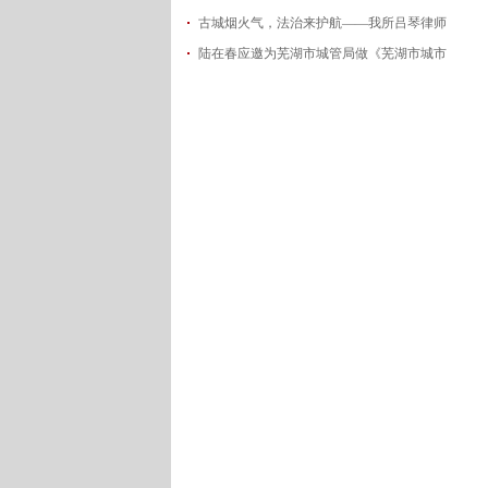
古城烟火气，法治来护航——我所吕琴律师
2026-06-18
陆在春应邀为芜湖市城管局做《芜湖市城市
2026-05-21
2026-05-14