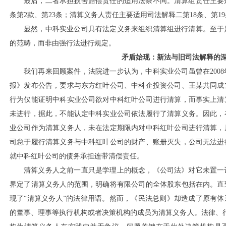
最后，二者承担损害赔偿责任的适用法条不同。清算组责任主要
条第2款、第23条；清算义务人责任主要适用司法解释二第18条、第19
显然，中科实业公司具有法定义务来组织清算组进行清算。至于
的范畴，而非由强行法进行规定。
矛盾始现：新法与旧司法解释的
我们再来回顾案件，法院进一步认为，中科实业公司虽曾在
20
报》发布公告，要求与东方红叶公司、中科企投资公司、王某共同成
行为仅能证明中科实业公司欲对中科红叶公司进行清算，而事实上清
未进行，据此，不能认定中科实业公司依法履行了清算义务。因此，
业公司作为清算义务人，未在法定期限内对中科红叶公司进行清算，
司怠于履行清算义务与中科红叶公司的财产、账册灭失，公司无法进
就中科红叶公司的债务承担连带清偿责任。
清算义务人之前一直只是学理上的概念，《公司法》对它未置一
界定了清算义务人的范围，明确将有限公司的全体股东包括在内。直
现了“清算义务人”的法律用语。然而，《民法总则》却造成了原有体系
的董事、理事等执行机构或者决策机构的成员为清算义务人。法律、