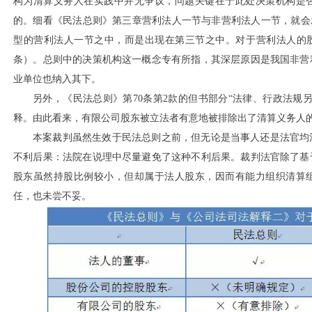
构为清算义务人在实践中并无争议，问题关键在于此处决策机构是
的。细看《民法总则》第三章营利法人一节与非营利法人一节，就会
型的营利法人一节之中，而是出现在第三节之中。对于营利法人的股
条）。总则中的决策机构这一概念专有所指，其深层原因是我国非营
业单位也纳入其下。
另外，《民法总则》第
70条第2款的但书部分“法律、行政法规
释。由此看来，有限公司股东被立法者有意地被排除出了清算义务人
本案裁判虽然生效于民法总则之前，但无论是当事人还是法官均
不利后果：法院在说理中尽量避免了这种不利后果。裁判法官除了基
股东虽然持股比例较小，但却属于法人股东，因而有能力组织清算
任，也未尝不妥。