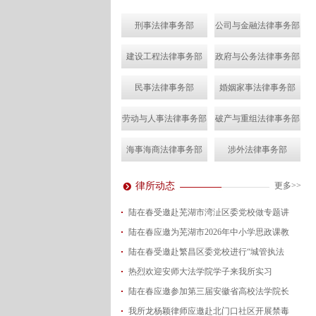
刑事法律事务部
公司与金融法律事务部
建设工程法律事务部
政府与公务法律事务部
民事法律事务部
婚姻家事法律事务部
劳动与人事法律事务部
破产与重组法律事务部
海事海商法律事务部
涉外法律事务部
律所动态
更多>>
陆在春受邀赴芜湖市湾沚区委党校做专题讲
陆在春应邀为芜湖市2026年中小学思政课教
2026-08-04
陆在春受邀赴繁昌区委党校进行“城管执法
2026-07-24
热烈欢迎安师大法学院学子来我所实习
2026-07-15
陆在春应邀参加第三届安徽省高校法学院长
2026-07-01
我所龙杨颖律师应邀赴北门口社区开展禁毒
2026-06-29