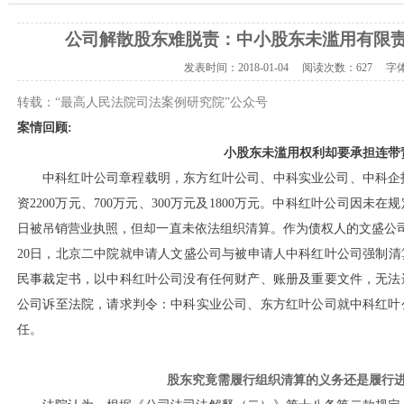
公司解散股东难脱责：中小股东未滥用有限
发表时间：
2018-01-04
阅读次数：
627 字
转载：“最高人民法院司法案例研究院”公众号
案情回顾
:
小股东未滥用权利却要承担连带
中科红叶公司章程载明，东方红叶公司、中科实业公司、中科企
资
2200万元、700万元、300万元及1800万元。中科红叶公司因未在
日被吊销营业执照，但却一直未依法组织清算。作为债权人的文盛公司向
20日，北京二中院就申请人文盛公司与被申请人中科红叶公司强制清算一
民事裁定书，以中科红叶公司没有任何财产、账册及重要文件，无法
公司诉至法院，请求判令：中科实业公司、东方红叶公司就中科红叶
任。
股东究竟需履行组织清算的义务还是履行