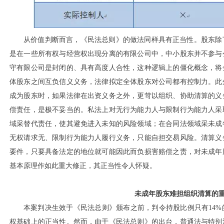
从价值判断而言，《民法总则》的做法同样具有正当性。股东除
是在一些所有权与经营权出现分离的有限公司中，中小股东并不参与
守有限公司是封闭的、具有高度人合性，这种逻辑上的僵化概念，将
体股东之间互负信义义务，法律拟定全体股东对公司都有控制力。此
成为股东时，如果法律在出资义务之外，更苛以组织、协助清算的义
偿责任，是极不妥当的。私法上对无行为能力人与限制行为能力人采
域采替代责任，使其避免进入未知的风险领域；在合同法领域采未成
无权请求无、限制行为能力人履行义务，只能自担交易风险。清算义
要件，只要具备法定的地位就可能因此而负损害赔偿之责，对未成年
基本原理作如此重大修正，其正当性令人怀疑。
未成年股东难担组织清算的
本案判决生效于《民法总则》颁布之前，判令持股比例只有
14
权基础上的正当性。然而，由于《民法总则》的出台，普通法与特别