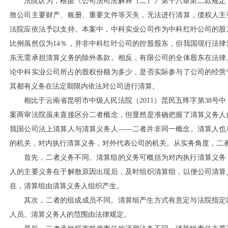
法院认为，根据《公司法司法解释（二）》第十八条第二款规定
致公司主要财产、账册、重要文件等灭失，无法进行清算，债权人主
法院应依法予以支持。本案中，中科实业公司作为中科红叶公司的股
比例虽然仅为
14％，并非中科红叶公司的控股股东，但我国现行法
东无需承担清算义务的除外条款。相反，有限公司的全体股东在法律
论中科实业公司所占的股权份额为多少，是否实际参与了公司的经营
其都有义务在法定期限内依法对公司进行清算。
相比于云南省昆明市中级人民法院（
2011）昆民五终字第38
案两审法院虽未直接区分二者概念，但显然是准确把握了清算义务人
我国公司法上清算人与清算义务人——二者并非同一概念。清算人也
的机关，对内执行清算义务，对外代表公司的机关。从实务角度，二
首先，二者义务不同。清算组的义务可概括为对内执行清算义务
人的主要义务在于解散原因出现后，及时组织清算组，以便公司清算
在，清算组由清算义务人组织产生。
其次，二者的组成成员不同。清算组产生方式有意定与法院指定
人员。清算义务人的范围由法律规定。