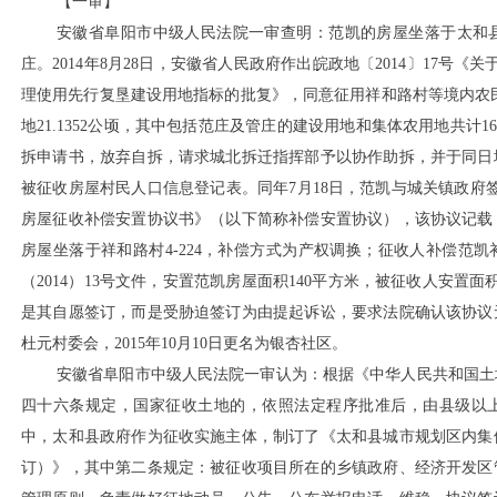
【一审】
安徽省阜阳市中级人民法院一审查明：范凯的房屋坐落于太和
庄。
2014年8月28日，安徽省人民政府作出皖政地〔2014〕17号《
理使用先行复垦建设用地指标的批复》，同意征用祥和路村等境内农民集
地21.1352公顷，其中包括范庄及管庄的建设用地和集体农用地共计16.6
拆申请书，放弃自拆，请求城北拆迁指挥部予以协作助拆，并于同日
被征收房屋村民人口信息登记表。同年7月18日，范凯与城关镇政府签订
房屋征收补偿安置协议书》（以下简称补偿安置协议），该协议记载
房屋坐落于祥和路村4-224，补偿方式为产权调换；征收人补偿范凯补
（2014）13号文件，安置范凯房屋面积140平方米，被征收人安置
是其自愿签订，而是受胁迫签订为由提起诉讼，要求法院确认该协议
杜元村委会，2015年10月10日更名为银杏社区。
安徽省阜阳市中级人民法院一审认为：根据《中华人民共和国土
四十六条规定，国家征收土地的，依照法定程序批准后，由县级以
中，太和县政府作为征收实施主体，制订了《太和县城市规划区内集
订）》，其中第二条规定：被征收项目所在的乡镇政府、经济开发区