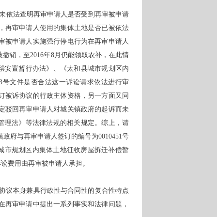
并未依法查明再审申请人是否受到再审被申请
，再审申请人使用的集体土地是否已被依法
审被申请人实施强行停电行为在再审申请人
销，至2016年8月仍能领取农补，在此情
补偿安置暂行办法》、《太和县城市规划区内
13号文件是否合法这一诉讼请求依法进行审
订被诉协议的行政主体资格，另一方面又同
定驳回再审申请人对城关镇政府的起诉而未
地管理法》等法律法规的相关规定。综上，请
镇政府与再审申请人签订的编号为0010451号
县城市规划区内集体土地征收房屋拆迁补偿暂
审诉讼费用由再审被申请人承担。
协议本身兼具行政性与合同性的复合性特点
在再审申请中提出一系列事实和法律问题，