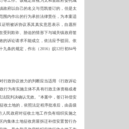
订等工作。该规定应视为太和县政府委托城
镇政府以自己的名义与范凯签订的，但是太
范围内作出的行为承担法律责任，为本案适
以证明被诉协议系其真实意思表示，自愿所
在受到欺诈、胁迫的情形下与城关镇政府签
效的诉讼请求不能成立，依法应予驳回。依
十九条的规定，作出（
2016）皖12行初84号
对行政协议效力的判断应当适用《行政诉讼
行政行为有实施主体不具有行政主体资格或者
民法院判决确认无效。”本案中，签订补偿安
家征收土地的，依照法定程序批准后，由县级
方人民政府对征收土地工作负有组织实施之
区内集体土地征收房屋拆迁补偿安置暂行办