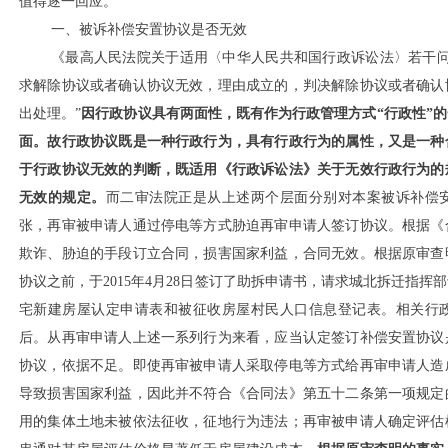
值得逐一回应。
一、被诉补偿安置协议是否无效
《最高人民法院关于适用〈中华人民共和国行政诉讼法〉若干
求解除协议或者确认协议无效，理由成立的，判决解除协议或者确认
出处理。”
因行政协议具有两面性，既有作为行政管理方式
“行政性”
面。故行政协议既是一种行政行为，具有行政行为的属性，又是一种
于行政协议无效的判断，既适用《行政诉讼法》关于无效行政行为的
无效的规定。
而二审法院正是从上述两个层面分别对本案被诉补偿
张，再审被申请人通过停电等方式胁迫再审申请人签订协议。根据《
欺诈、胁迫的手段订立合同，损害国家利益，合同无效。根据原审查
协议之前，于
2015年4月28日签订了助拆申请书，请求城北拆迁指
宅新建房屋认定申请表和被征收房屋村民人口信息登记表。相关行
后。从再审申请人上述一系列行为来看，应当认定签订补偿安置协议
协议，依据不足。即使再审被申请人采取停电等方式给再审申请人造
导致损害国家利益，因此并不符合《合同法》第五十二条第一项规定
用的集体土地未被依法征收，征地行为违法；再审被申请人确定评估