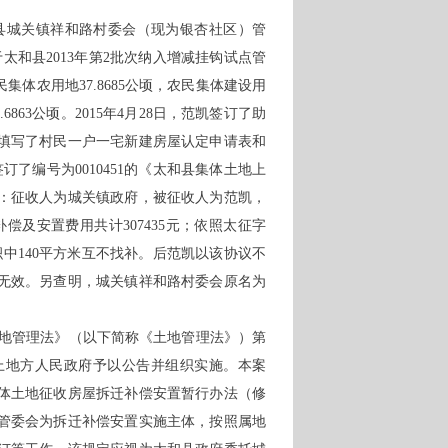
县城关镇祥和路村委会（现为银杏社区）管
关于太和县2013年第2批次纳入增减挂钩试点管
体农用地37.8685公顷，农民集体建设用
863公顷。2015年4月28日，范凯签订了助
填写了村民一户一宅新建房屋认定申请表和
了编号为0010451的《太和县集体土地上
：征收人为城关镇政府，被征收人为范凯，
偿及安置费用共计307435元；依照太征字
面积中140平方米互不找补。后范凯以该协议不
无效。另查明，城关镇祥和路村委会原名为
地管理法》（以下简称《土地管理法》）第
上地方人民政府予以公告并组织实施。本案
体土地征收房屋拆迁补偿安置暂行办法（修
管委会为拆迁补偿安置实施主体，按照属地