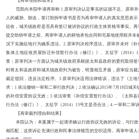
【再审理由和请求】
范凯向本院申请再审称
:1.原审判决认定事实的证据不足。原审
人的威胁、胁迫，签订助拆申请书是否为再审申请人的真实意思表示
征收，城关镇政府是否具有签订被诉协议的行政主体资格等事实。再
提交助拆申请之前。再审申请人的耕地承包合同和宅基地使用权并未被撤
况下实施征地行为确系违法。2.原审判决程序违法。原审并未对《
集体土地征收房屋拆迁补偿暂行办法（修订）》、太征字（2014）
查；原审判决一方面认为城关镇政府系根据太和县政府的委托取得签
时将太和县政府和城关镇政府列为被告，明显相互矛盾，原审应当裁
裁定驳回，违反法定程序。3.原审判决适用法律错误，违法了《土
求：1.依法撤销一审和二审行政判决；2.依法确认2015年7月18日城关
的补偿安置协议无效；3.依法审查《补偿安置暂行办法》、《太和
行办法（修订）》、太征字（2014）13号文是否合法；4.一审和二
【再审裁判理由和结果】
本院认为：本案属于一起请求确认行政协议无效的诉讼，与行政
相匹配，这类诉讼充满行政和民事法律规范的交织适用。再审申请人