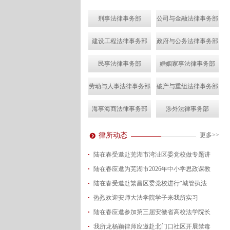
刑事法律事务部
公司与金融法律事务部
建设工程法律事务部
政府与公务法律事务部
民事法律事务部
婚姻家事法律事务部
劳动与人事法律事务部
破产与重组法律事务部
海事海商法律事务部
涉外法律事务部
律所动态
更多>>
陆在春受邀赴芜湖市湾沚区委党校做专题讲
陆在春应邀为芜湖市2026年中小学思政课教
2026-08-04
陆在春受邀赴繁昌区委党校进行“城管执法
2026-07-24
热烈欢迎安师大法学院学子来我所实习
2026-07-15
陆在春应邀参加第三届安徽省高校法学院长
2026-07-01
我所龙杨颖律师应邀赴北门口社区开展禁毒
2026-06-29