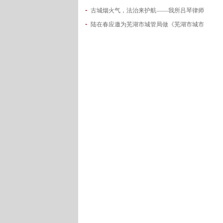
古城烟火气，法治来护航——我所吕琴律师
2026-06-18
陆在春应邀为芜湖市城管局做《芜湖市城市
2026-05-21
2026-05-14