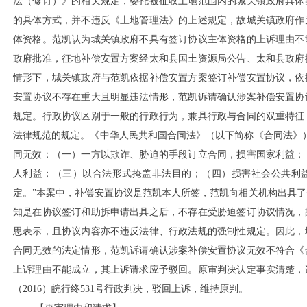
法（修订）》的相关规定，委托被征收土地范围内的城关镇政府具体
的具体方式，并不违反《土地管理法》的上述规定，故城关镇政府作
体资格。范凯认为城关镇政府不具有签订协议主体资格的上诉理由不
政府批准，征地补偿安置方案经太和县国土资源局公告、太和县政府
情形下，城关镇政府与范凯依据补偿安置方案签订补偿安置协议，依
安置协议不存在重大且明显违法情形，范凯诉请确认涉案补偿安置协
规定。行政协议区别于一般的行政行为，兼具行政与合同的双重特征
法律规范的规定。《中华人民共和国合同法》（以下简称《合同法》
同无效：（一）一方以欺诈、胁迫的手段订立合同，损害国家利益；
人利益；（三）以合法形式掩盖非法目的；（四）损害社会公共利
定。”本案中，补偿安置协议是范凯本人所签，范凯向相关机构出具
知是在协议签订和助拆申请出具之后，不存在受胁迫签订协议情况，
思表示，且协议内容亦不违反法律、行政法规的强制性规定。因此，
合同无效的法定情形，范凯诉请确认涉案补偿安置协议无效不符合《
上诉理由不能成立，其上诉请求应予驳回。原审判决认定事实清楚，
（2016）皖行终531号行政判决，驳回上诉，维持原判。