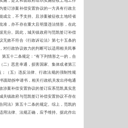
实施，是太和县政府组织实施征收土地工作
为签订涉案补偿安置协议的一方具有行政主
能成立，不予支持。且涉案被征收土地经省
批准，亦不存在重大且明显违法情形，在此
据充分。因此，城关镇政府与范凯签订补偿
议无效不符合《行政诉讼法》第七十五条的
，对行政协议效力的判断可以适用相关民事
）第五十二条规定：“有下列情形之一的，合
（二）恶意串通，损害国家、集体或者第三
益；（五）违反法律、行政法规的强制性规
了书面助拆申请书，相关行政机关发出停电通
故涉案补偿安置协议的签订应系范凯真实意
城关镇政府与范凯签订补偿安置协议不存在
合同法》第五十二条的规定。综上，范凯的
适用法律、法规正确，应予维持。据此作出