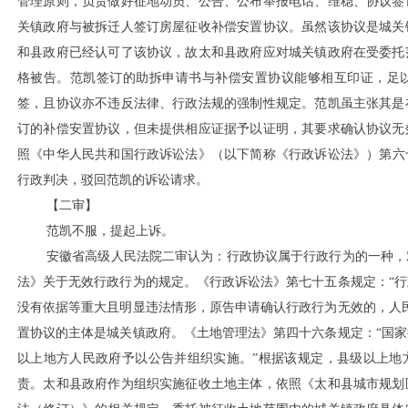
管理原则，负责做好征地动员、公告、公布举报电话、维稳、协议签
关镇政府与被拆迁人签订房屋征收补偿安置协议。虽然该协议是城关
和县政府已经认可了该协议，故太和县政府应对城关镇政府在受委托
格被告。范凯签订的助拆申请书与补偿安置协议能够相互印证，足
签，且协议亦不违反法律、行政法规的强制性规定。范凯虽主张其是
订的补偿安置协议，但未提供相应证据予以证明，其要求确认协议无
照《中华人民共和国行政诉讼法》（以下简称《行政诉讼法》）第六
行政判决，驳回范凯的诉讼请求。
【二审】
范凯不服，提起上诉。
安徽省高级人民法院二审认为：行政协议属于行政行为的一种，
法》关于无效行政行为的规定。《行政诉讼法》第七十五条规定：
“
没有依据等重大且明显违法情形，原告申请确认行政行为无效的，人
置协议的主体是城关镇政府。《土地管理法》第四十六条规定：“国
以上地方人民政府予以公告并组织实施。”根据该规定，县级以上地
责。太和县政府作为组织实施征收土地主体，依照《太和县城市规划