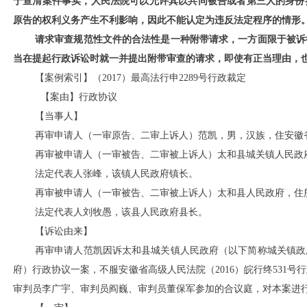
于查清案件事实，人民法院可以允许其以共同被告或者第三人的身份
原告的权利义务产生不利影响，因此不能认定为违反法定程序的情形
请求审查规范性文件的合法性是一种附带请求，一方面限于被诉
当在提起行政诉讼时就一并提出附带审查的请求，即使有正当理由，
【案例索引】（
2017）最高法行申2289号行政裁定
【案由】行政协议
【当事人】
再审申请人（一审原告、二审上诉人）范凯，男，汉族，住安徽
再审被申请人（一审被告、二审被上诉人）太和县城关镇人民政
法定代表人张峰，该镇人民政府镇长。
再审被申请人（一审被告、二审被上诉人）太和县人民政府，住
法定代表人刘牧愚，该县人民政府县长。
【诉讼由来】
再审申请人范凯因诉太和县城关镇人民政府（以下简称城关镇政
府）行政协议一案，不服安徽省高级人民法院（
2016）皖行终53
审判员李广宇、审判员阎巍、审判员董保军参加的合议庭，对本案进