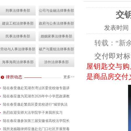
刑事法律事务部
公司与金融法律事务部
交
建设工程法律事务部
政府与公务法律事务部
发表时间
民事法律事务部
婚姻家事法律事务部
转载：“新
劳动与人事法律事务部
破产与重组法律事务部
交付即对标
海事海商法律事务部
涉外法律事务部
屋钥匙交与购
是商品房交付
律所动态
更多>>
陆在春受邀赴芜湖市湾沚区委党校做专题讲
陆在春应邀为芜湖市2026年中小学思政课教
2026-08-04
陆在春受邀赴繁昌区委党校进行“城管执法
2026-07-24
热烈欢迎安师大法学院学子来我所实习
2026-07-15
陆在春应邀参加第三届安徽省高校法学院长
2026-07-01
我所龙杨颖律师应邀赴北门口社区开展禁毒
2026-06-29