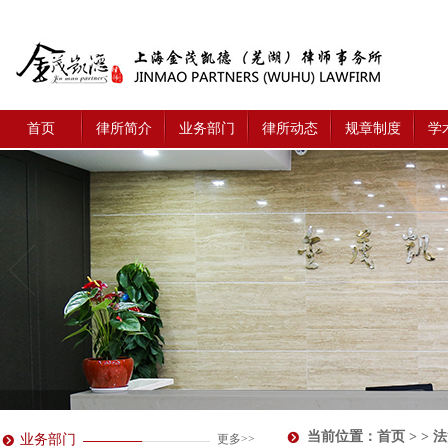
首页
律所简介
业务部门
律所动态
规章制度
学
当前位置：
首页
> > 
业务部门
更多>>