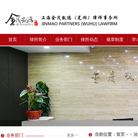
首页
律所简介
业务部门
律所动态
规章制度
学
当前位置：
首页
> > 
业务部门
更多>>