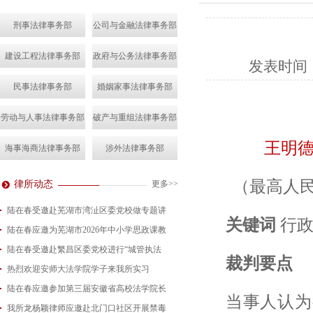
刑事法律事务部
公司与金融法律事务部
建设工程法律事务部
政府与公务法律事务部
发表时间
民事法律事务部
婚姻家事法律事务部
劳动与人事法律事务部
破产与重组法律事务部
王明
海事海商法律事务部
涉外法律事务部
（最高人
律所动态
更多>>
陆在春受邀赴芜湖市湾沚区委党校做专题讲
关键词
行
陆在春应邀为芜湖市2026年中小学思政课教
2026-08-04
陆在春受邀赴繁昌区委党校进行“城管执法
2026-07-24
裁判要点
热烈欢迎安师大法学院学子来我所实习
2026-07-15
陆在春应邀参加第三届安徽省高校法学院长
2026-07-01
当事人认为
我所龙杨颖律师应邀赴北门口社区开展禁毒
2026-06-29