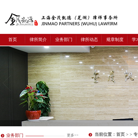
首页
律所简介
业务部门
律所动态
规章制度
学
当前位置：
首页
> > 
业务部门
更多>>