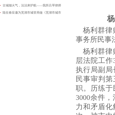
古城烟火气，法治来护航——我所吕琴律师
2026-06-18
陆在春应邀为芜湖市城管局做《芜湖市城市
2026-05-21
杨
2026-05-14
杨利群律
事务所民事
杨利群律
层法院工作
执行局副局
民事审判第
职。历练于
3000余
力和矛盾化