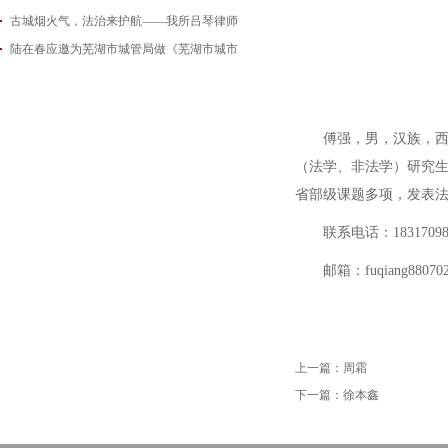
古城烟火气，法治来护航——我所吕琴律师
2026-06-18
陆在春应邀为芜湖市城管局做《芜湖市城市
2026-05-21
2026-05-14
傅强，男，汉族，
（法学、非法学）研究
省部级课题多项，发表
联系电话：18317098
邮箱：fuqiang880702
上一篇：
周霜
下一篇：
徐本鑫