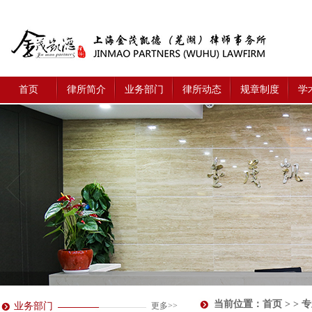
首页
律所简介
业务部门
律所动态
规章制度
学
当前位置：
首页
> > 
业务部门
更多>>