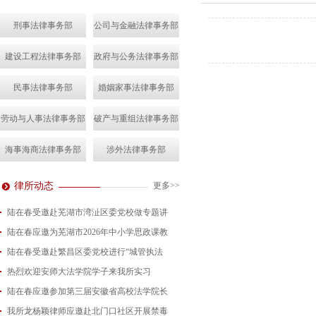
刑事法律事务部
公司与金融法律事务部
建设工程法律事务部
政府与公务法律事务部
民事法律事务部
婚姻家事法律事务部
劳动与人事法律事务部
破产与重组法律事务部
海事海商法律事务部
涉外法律事务部
律所动态
更多>>
陆在春受邀赴芜湖市湾沚区委党校做专题讲
陆在春应邀为芜湖市2026年中小学思政课教
2026-08-04
陆在春受邀赴繁昌区委党校进行“城管执法
2026-07-24
热烈欢迎安师大法学院学子来我所实习
2026-07-15
陆在春应邀参加第三届安徽省高校法学院长
2026-07-01
我所龙杨颖律师应邀赴北门口社区开展禁毒
2026-06-29