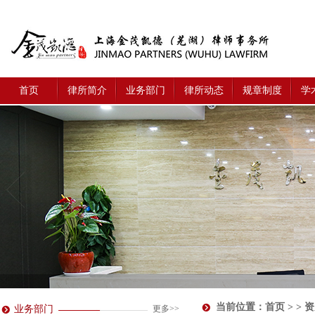
首页
律所简介
业务部门
律所动态
规章制度
学
当前位置：
首页
> >
业务部门
更多>>