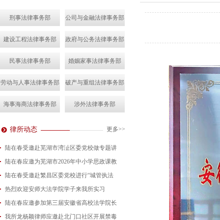
刑事法律事务部
公司与金融法律事务部
建设工程法律事务部
政府与公务法律事务部
民事法律事务部
婚姻家事法律事务部
劳动与人事法律事务部
破产与重组法律事务部
海事海商法律事务部
涉外法律事务部
律所动态
更多>>
陆在春受邀赴芜湖市湾沚区委党校做专题讲
陆在春应邀为芜湖市2026年中小学思政课教
2026-08-04
陆在春受邀赴繁昌区委党校进行“城管执法
2026-07-24
热烈欢迎安师大法学院学子来我所实习
2026-07-15
陆在春应邀参加第三届安徽省高校法学院长
2026-07-01
我所龙杨颖律师应邀赴北门口社区开展禁毒
2026-06-29