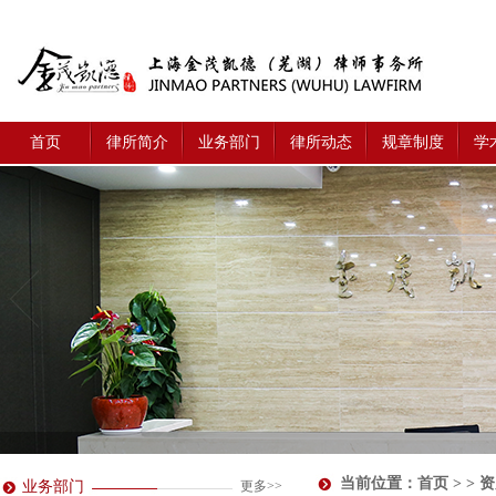
首页
律所简介
业务部门
律所动态
规章制度
学
当前位置：
首页
> >
业务部门
更多>>