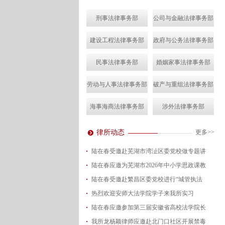
刑事法律事务部
公司与金融法律事务部
建设工程法律事务部
政府与公务法律事务部
民事法律事务部
婚姻家事法律事务部
劳动与人事法律事务部
破产与重组法律事务部
海事海商法律事务部
涉外法律事务部
律所动态
更多>>
陆在春受邀赴芜湖市湾沚区委党校做专题讲
陆在春应邀为芜湖市2026年中小学思政课教
2026-08-04
陆在春受邀赴繁昌区委党校进行“城管执法
2026-07-24
热烈欢迎安师大法学院学子来我所实习
2026-07-15
陆在春应邀参加第三届安徽省高校法学院长
2026-07-01
我所龙杨颖律师应邀赴北门口社区开展禁毒
2026-06-29