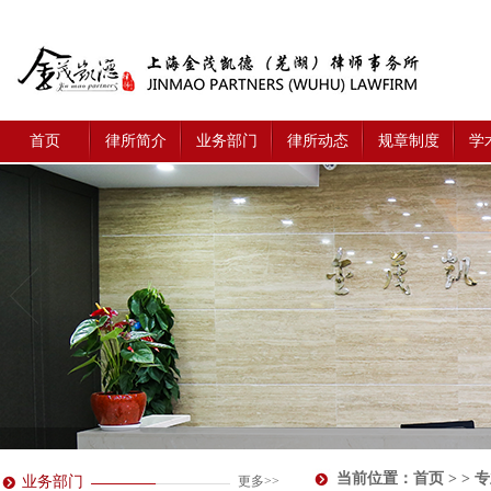
首页
律所简介
业务部门
律所动态
规章制度
学
当前位置：
首页
> > 
业务部门
更多>>