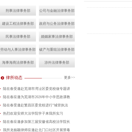
刑事法律事务部
公司与金融法律事务部
建设工程法律事务部
政府与公务法律事务部
民事法律事务部
婚姻家事法律事务部
劳动与人事法律事务部
破产与重组法律事务部
海事海商法律事务部
涉外法律事务部
律所动态
更多>>
陆在春受邀赴芜湖市湾沚区委党校做专题讲
陆在春应邀为芜湖市2026年中小学思政课教
2026-08-04
陆在春受邀赴繁昌区委党校进行“城管执法
2026-07-24
热烈欢迎安师大法学院学子来我所实习
2026-07-15
陆在春应邀参加第三届安徽省高校法学院长
2026-07-01
我所龙杨颖律师应邀赴北门口社区开展禁毒
2026-06-29