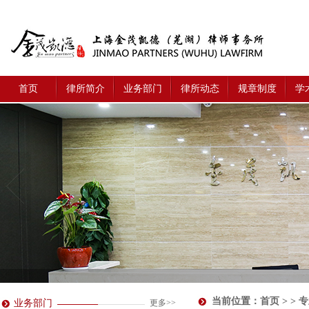
首页
律所简介
业务部门
律所动态
规章制度
学
当前位置：
首页
> > 
业务部门
更多>>