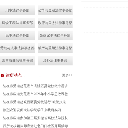
刑事法律事务部
公司与金融法律事务部
建设工程法律事务部
政府与公务法律事务部
民事法律事务部
婚姻家事法律事务部
劳动与人事法律事务部
破产与重组法律事务部
海事海商法律事务部
涉外法律事务部
律所动态
更多>>
陆在春受邀赴芜湖市湾沚区委党校做专题讲
陆在春应邀为芜湖市2026年中小学思政课教
2026-08-04
陆在春受邀赴繁昌区委党校进行“城管执法
2026-07-24
热烈欢迎安师大法学院学子来我所实习
2026-07-15
陆在春应邀参加第三届安徽省高校法学院长
2026-07-01
我所龙杨颖律师应邀赴北门口社区开展禁毒
2026-06-29