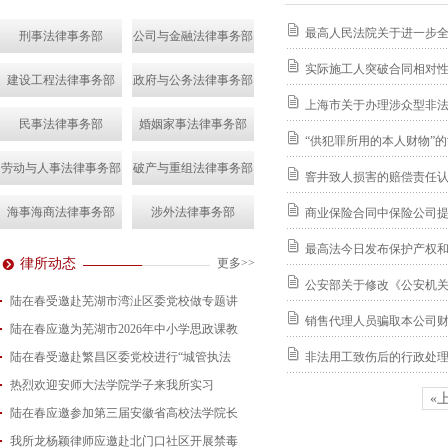
最高人民法院关于进一步
刑事法律事务部
公司与金融法律事务部
实际施工人突破合同相对
建设工程法律事务部
政府与公务法律事务部
上海市关于办理涉众型非
民事法律事务部
婚姻家事法律事务部
“供犯罪所用的本人财物”
劳动与人事法律事务部
破产与重组法律事务部
窨井致人损害的赔偿责任
海事海商法律事务部
涉外法律事务部
商业保险合同中保险公司
最高法今日发布保护产权
律所动态
更多>>
公安部关于修改《公安机关
陆在春受邀赴芜湖市湾沚区委党校做专题讲
销售代理人员骗取本公司
陆在春应邀为芜湖市2026年中小学思政课教
2026-08-04
陆在春受邀赴繁昌区委党校进行“城管执法
2026-07-24
非法用工致伤后的行政处
热烈欢迎安师大法学院学子来我所实习
2026-07-15
«
陆在春应邀参加第三届安徽省高校法学院长
2026-07-01
我所龙杨颖律师应邀赴北门口社区开展禁毒
2026-06-29