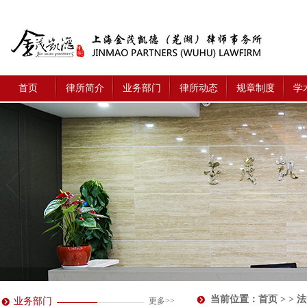
首页
律所简介
业务部门
律所动态
规章制度
学
当前位置：
首页
> > 
业务部门
更多>>