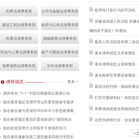
程序性行政行为的可诉性
刑事法律事务部
公司与金融法律事务部
安徽省高级人民法院 安徽
建设工程法律事务部
政府与公务法律事务部
辆的若干规定》的通知
民事法律事务部
婚姻家事法律事务部
最高人民法院发布第二批
劳动与人事法律事务部
破产与重组法律事务部
著名律师胡忠义讲座预告
著名律师胡忠义讲座预告
海事海商法律事务部
涉外法律事务部
著名检察官李勇讲座预告
律所动态
更多>>
最高法院判例：基础民事
我所举办 “1+1” 中国法律援助志愿者行动
打官司重磅利好！高院发文
陆在春受邀赴芜湖市湾沚区委党校做专题讲
2026-08-07
商事领域类推适用规则的
陆在春应邀为芜湖市2026年中小学思政课教
2026-08-04
陆在春受邀赴繁昌区委党校进行“城管执法
2026-07-24
总理为律师代言：创业要
热烈欢迎安师大法学院学子来我所实习
2026-07-15
«
陆在春应邀参加第三届安徽省高校法学院长
2026-07-01