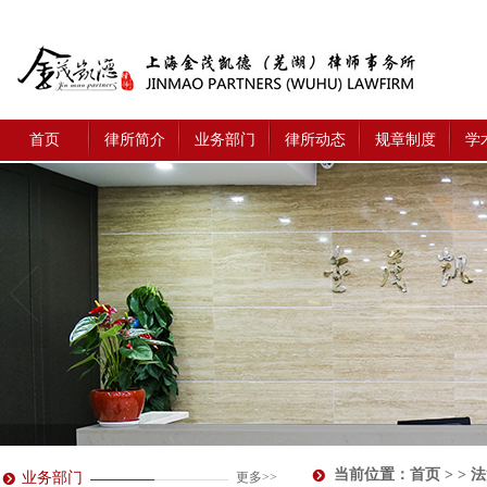
首页
律所简介
业务部门
律所动态
规章制度
学
当前位置：
首页
> > 
业务部门
更多>>