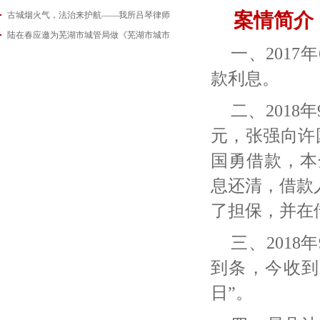
案情简介
古城烟火气，法治来护航——我所吕琴律师
2026-06-18
陆在春应邀为芜湖市城管局做《芜湖市城市
2026-05-21
一、
201
2026-05-14
款利息。
二、
201
元，张强向许
国勇借款，本金
息还清，借款人
了担保，并在
三、
201
到条，今收到许
日”。