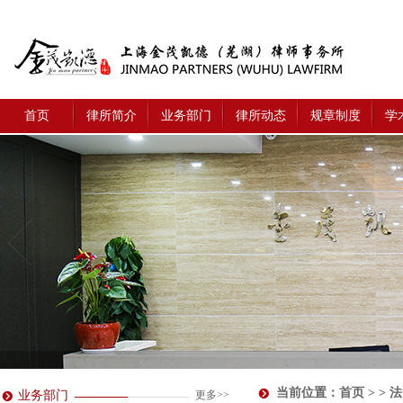
首页
律所简介
业务部门
律所动态
规章制度
学
当前位置：
首页
> > 
业务部门
更多>>