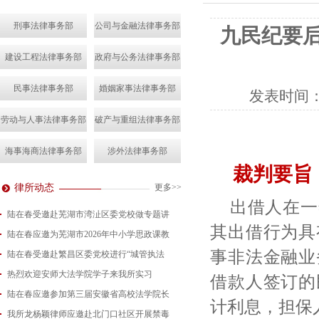
刑事法律事务部
公司与金融法律事务部
九民纪要
建设工程法律事务部
政府与公务法律事务部
民事法律事务部
婚姻家事法律事务部
发表时间
劳动与人事法律事务部
破产与重组法律事务部
海事海商法律事务部
涉外法律事务部
裁判要旨
律所动态
更多>>
出借人在一
陆在春受邀赴芜湖市湾沚区委党校做专题讲
其出借行为具
陆在春应邀为芜湖市2026年中小学思政课教
2026-08-04
事非法金融业
陆在春受邀赴繁昌区委党校进行“城管执法
2026-07-24
热烈欢迎安师大法学院学子来我所实习
2026-07-15
借款人签订的
陆在春应邀参加第三届安徽省高校法学院长
2026-07-01
计利息，担保
我所龙杨颖律师应邀赴北门口社区开展禁毒
2026-06-29