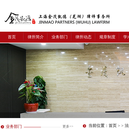
首页
律所简介
业务部门
律所动态
规章制度
学
当前位置：
首页
> > 
业务部门
更多>>