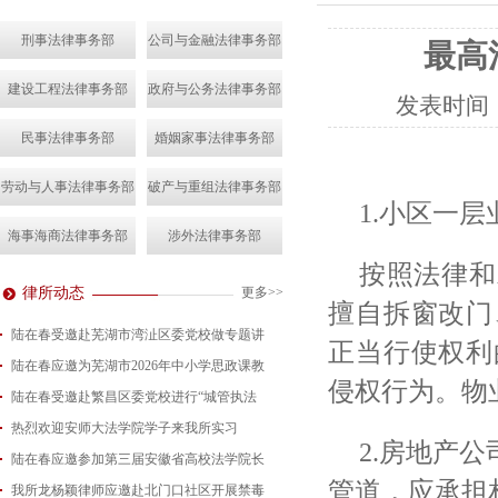
刑事法律事务部
公司与金融法律事务部
最高
建设工程法律事务部
政府与公务法律事务部
发表时间
民事法律事务部
婚姻家事法律事务部
劳动与人事法律事务部
破产与重组法律事务部
1.小区一
海事海商法律事务部
涉外法律事务部
按照法律和
律所动态
更多>>
擅自拆窗改门
陆在春受邀赴芜湖市湾沚区委党校做专题讲
正当行使权利
陆在春应邀为芜湖市2026年中小学思政课教
2026-08-04
侵权行为。物
陆在春受邀赴繁昌区委党校进行“城管执法
2026-07-24
热烈欢迎安师大法学院学子来我所实习
2026-07-15
2.房地产
陆在春应邀参加第三届安徽省高校法学院长
2026-07-01
管道，应承担
我所龙杨颖律师应邀赴北门口社区开展禁毒
2026-06-29