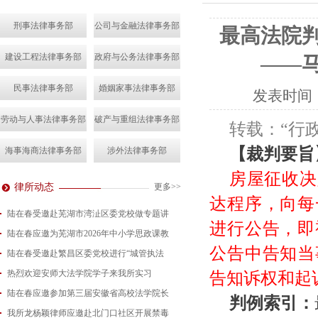
刑事法律事务部
公司与金融法律事务部
最高法院
建设工程法律事务部
政府与公务法律事务部
——
民事法律事务部
婚姻家事法律事务部
发表时间
劳动与人事法律事务部
破产与重组法律事务部
转载：“行政
【裁判要旨
海事海商法律事务部
涉外法律事务部
房屋征收决
律所动态
更多>>
达程序，向每
陆在春受邀赴芜湖市湾沚区委党校做专题讲
进行公告，即
陆在春应邀为芜湖市2026年中小学思政课教
2026-08-04
公告中告知当
陆在春受邀赴繁昌区委党校进行“城管执法
2026-07-24
热烈欢迎安师大法学院学子来我所实习
2026-07-15
告知诉权和起
陆在春应邀参加第三届安徽省高校法学院长
2026-07-01
判例索引：
我所龙杨颖律师应邀赴北门口社区开展禁毒
2026-06-29