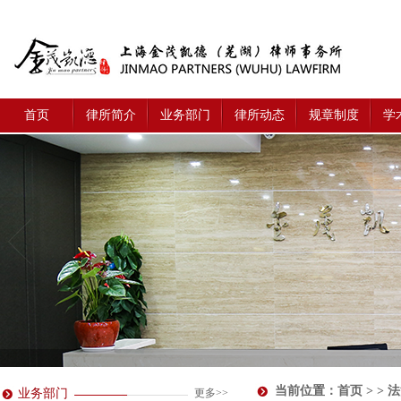
首页
律所简介
业务部门
律所动态
规章制度
学
当前位置：
首页
> > 
业务部门
更多>>