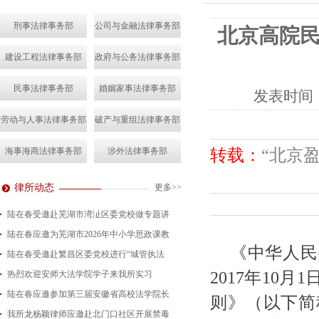
刑事法律事务部
公司与金融法律事务部
北京高院民
建设工程法律事务部
政府与公务法律事务部
民事法律事务部
婚姻家事法律事务部
发表时间
劳动与人事法律事务部
破产与重组法律事务部
转载：
“北京
海事海商法律事务部
涉外法律事务部
律所动态
更多>>
陆在春受邀赴芜湖市湾沚区委党校做专题讲
陆在春应邀为芜湖市2026年中小学思政课教
2026-08-04
《中华人民
陆在春受邀赴繁昌区委党校进行“城管执法
2026-07-24
2017年10
热烈欢迎安师大法学院学子来我所实习
2026-07-15
陆在春应邀参加第三届安徽省高校法学院长
2026-07-01
则》（以下简
我所龙杨颖律师应邀赴北门口社区开展禁毒
2026-06-29