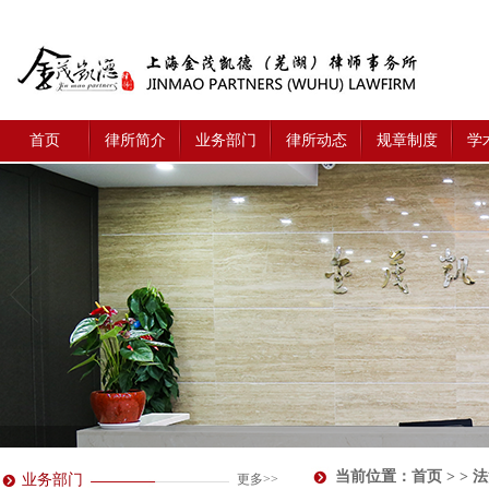
首页
律所简介
业务部门
律所动态
规章制度
学
当前位置：
首页
> > 
业务部门
更多>>