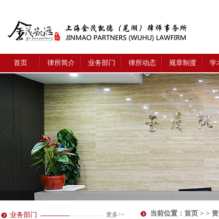
首页
律所简介
业务部门
律所动态
规章制度
学
当前位置：
首页
> >
业务部门
更多>>