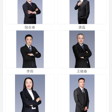
陆在春
唐磊
李雨
王晓春